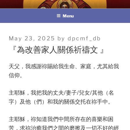
Skip
教區婚姻與家庭牧民委員會
to
Menu
content
Posted
May 23, 2025
by
dpcmf_db
on
『為改善家人關係祈禱文 』
天父，我感謝祢賜給我生命、家庭，尤其給我
信仰。
主耶穌，我把我的丈夫/妻子/兒女/其他（名
字）及他（們）和我的關係交托在祢手中。
主耶穌，祢知道我們中間所存在的喜樂和困
苦，求祢治癒我們之間的磨擦及一切不好的經