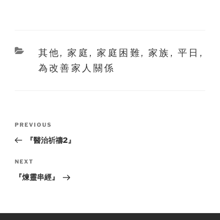
Categories
其他
,
家庭
,
家庭困難
,
家族
,
平日
,
為改善家人關係
Post
Previous
PREVIOUS
navigation
Post
『醫治祈禱2』
Next
NEXT
Post
『煉靈串經』