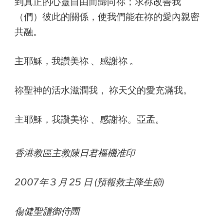
到真正的心靈自由而歸向祢；求祢改善我
（們）彼此的關係，使我們能在祢的愛內親密
共融。
主耶穌，我讚美祢 、感謝祢 。
祢聖神的活水滋潤我， 祢天父的愛充滿我。
主耶穌，我讚美祢 、感謝祢。亞孟。
香港教區主教陳日君樞機准印
2007年 3 月 25 日 (預報救主降生節)
傷健聖體御侍團