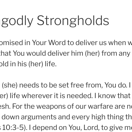
godly Strongholds
romised in Your Word to deliver us when w
 that You would deliver him (her) from an
 in his (her) life.
she) needs to be set free from, You do. I
er) life wherever it is needed. I know tha
esh. For the weapons of our warfare are n
 down arguments and every high thing that
 10:3-5). I depend on You, Lord, to give