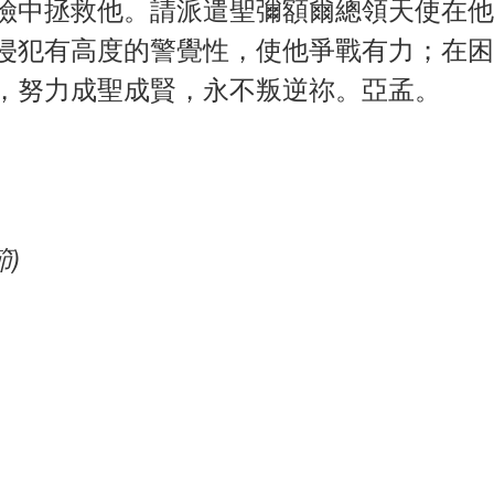
險中拯救他。請派遣聖彌額爾總領天使在他
侵犯有高度的警覺性，使他爭戰有力；在困
，努力成聖成賢，永不叛逆祢。亞孟。
節)