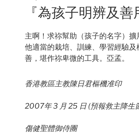
on
『為孩子明辨及善
主啊！求祢幫助（孩子的名字）擴
他適當的栽培、訓練、學習經驗及
善，堪作祢卑微的工具。亞孟。
香港教區主教陳日君樞機准印
2007年 3 月 25 日 (預報救主降生
傷健聖體御侍團