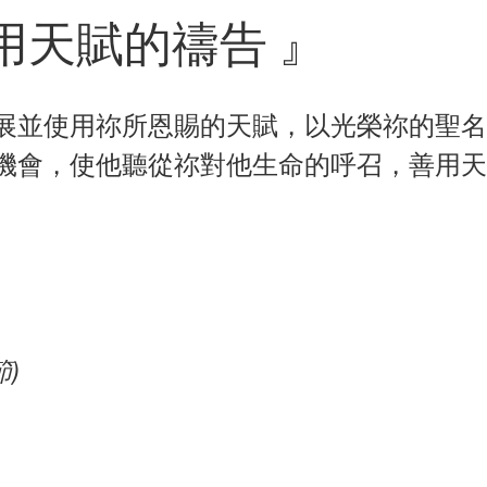
用天賦的禱告 』
展並使用祢所恩賜的天賦，以光榮祢的聖名
機會，使他聽從祢對他生命的呼召，善用天
節)