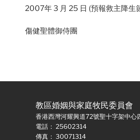
2007年 3 月 25 日 (預報救主降生
傷健聖體御侍團
教區婚姻與家庭牧民委員會
香港西灣河耀興道72號聖十字架中心
電話： 25602314
傳真： 30071314