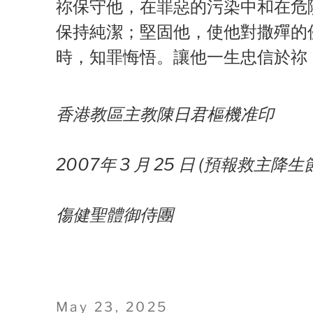
祢保守他，在罪惡的污染中和在危
保持純潔；堅固他，使他對撒殫的
時，知罪悔悟。讓他一生忠信於祢
香港教區主教陳日君樞機准印
2007年 3 月 25 日 (預報救主降生
傷健聖體御侍團
Posted
May 23, 2025