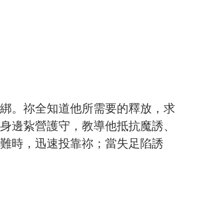
綁。祢全知道他所需要的釋放，求
身邊紥營護守，教導他抵抗魔誘、
難時，迅速投靠祢；當失足陷誘