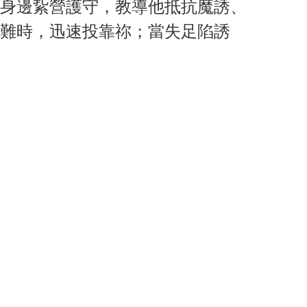
身邊紥營護守，教導他抵抗魔誘、
難時，迅速投靠祢；當失足陷誘