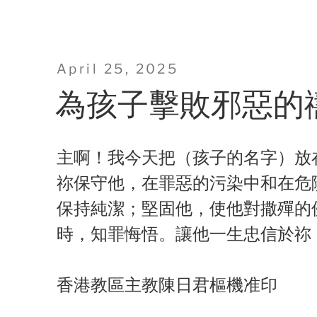
Posted
April 25, 2025
on
為孩子擊敗邪惡的
主啊！我今天把（孩子的名字）放
祢保守他，在罪惡的污染中和在危
保持純潔；堅固他，使他對撒殫的
時，知罪悔悟。讓他一生忠信於祢
香港教區主教陳日君樞機准印