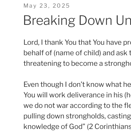
Posted
May 23, 2025
on
Breaking Down Un
Lord, I thank You that You have p
behalf of (name of child) and ask
threatening to become a stronghold
Even though I don’t know what he (
You will work deliverance in his (h
we do not war according to the fl
pulling down strongholds, casting
knowledge of God” (2 Corinthians