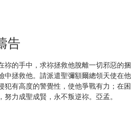
禱告
在祢的手中，求祢拯救他脫離一切邪惡的捆
險中拯救他。請派遣聖彌額爾總領天使在他
侵犯有高度的警覺性，使他爭戰有力；在困
，努力成聖成賢，永不叛逆祢。亞孟。