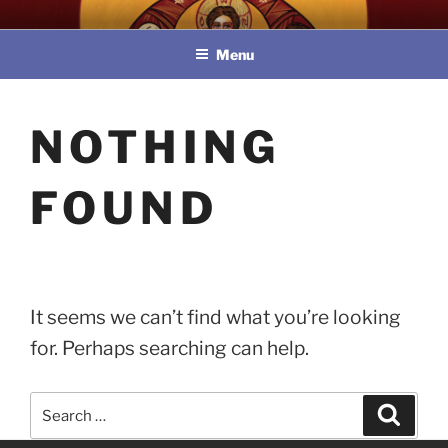
Skip
教區婚姻與家庭牧民委員會
to
Menu
content
NOTHING
FOUND
It seems we can’t find what you’re looking
for. Perhaps searching can help.
Search
Search
for: