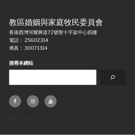
教區婚姻與家庭牧民委員會
香港西灣河耀興道72號聖十字架中心四樓
電話： 25602314
傳真： 30071314
搜尋本網站
Facebook
Instagram
Youtube
Site info