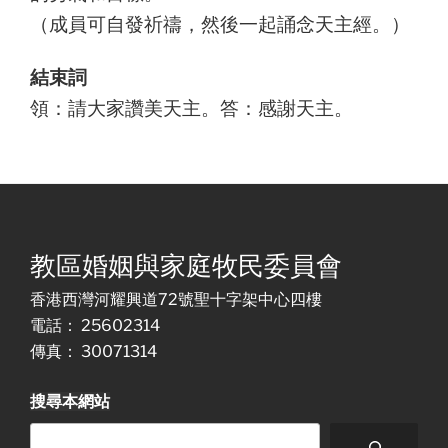
（成員可自發祈禱，然後一起誦念天主經。）
結束詞
領：請大家讚美天主。答：感謝天主。
教區婚姻與家庭牧民委員會
香港西灣河耀興道72號聖十字架中心四樓
電話： 25602314
傳真： 30071314
搜尋本網站