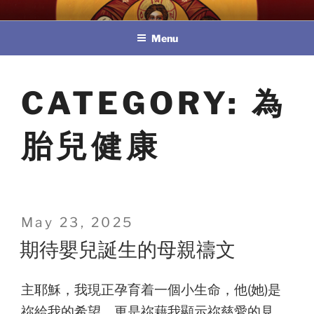
Skip
教區婚姻與家庭牧民委員會
to
Menu
content
CATEGORY:
為
胎兒健康
Posted
May 23, 2025
on
期待嬰兒誕生的母親禱文
主耶穌，我現正孕育着一個小生命，他(她)是
祢給我的希望，更是祢藉我顯示祢慈愛的見