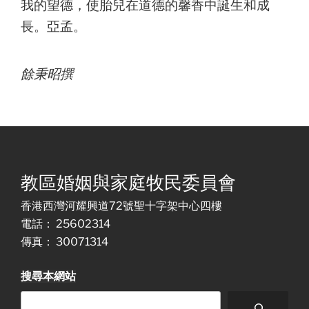
我的望德，使胎兒在道德的馨香中誕生和成
長。亞孟。
餘秉昭撰
教區婚姻與家庭牧民委員會
香港西灣河耀興道72號聖十字架中心四樓
電話： 25602314
傳真： 30071314
搜尋本網站