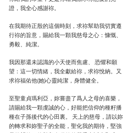
證，我全心感謝祢。
在我期待正殷的這個時刻，求祢幫助我切實遵
行祢的旨意，賜給我一顆我慈母之心：慷慨、
勇毅、純潔。
我因那還未認識的小天使而焦慮、 恐懼和願
望：這一切情緒，我全獻給祢，求祢悅納。又
求祢福佑他(她)心靈純潔，身體健全。
至聖童貞瑪利亞，妳嘗盡了爲人之母的喜樂，
請賜給我一顆虔誠的心，好能把信仰的種籽播
種在子孫後代的心田裏。 天上的慈母，請以妳
的轉求和妳聖子的全能，聖化我的期待，堅強