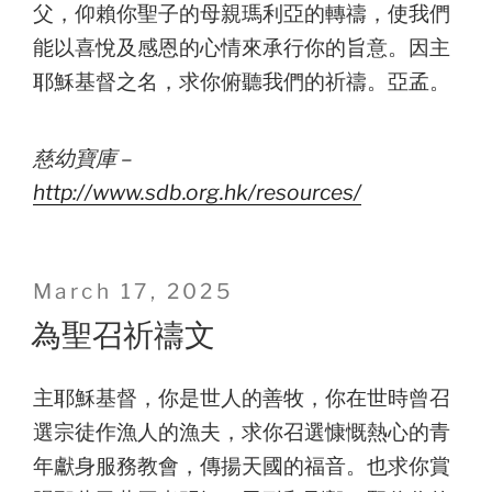
父，仰賴你聖子的母親瑪利亞的轉禱，使我們
能以喜悅及感恩的心情來承行你的旨意。因主
耶穌基督之名，求你俯聽我們的祈禱。亞孟。
慈幼寶庫 –
http://www.sdb.org.hk/resources/
Posted
March 17, 2025
on
為聖召祈禱文
主耶穌基督，你是世人的善牧，你在世時曾召
選宗徒作漁人的漁夫，求你召選慷慨熱心的青
年獻身服務教會，傳揚天國的福音。也求你賞