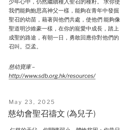
少年心中，仍然繼續種入聖召的種籽。 求你使
我們能夠鮑思高神父一樣，能夠在青年中發掘
聖召的幼苗，藉著與他們共處，使他們 能夠像
聖道明沙維豪一樣，在你的寵愛中成長，踏上
成聖的路途，有朝一日，勇敢回應你對他們的
召叫。亞孟。
慈幼寶庫 –
http://www.sdb.org.hk/resources/
Posted
May 23, 2025
on
慈幼會聖召禱文 (為兒子)
仁慈的天父，你關懷弱小，體恤貧困；你昔日