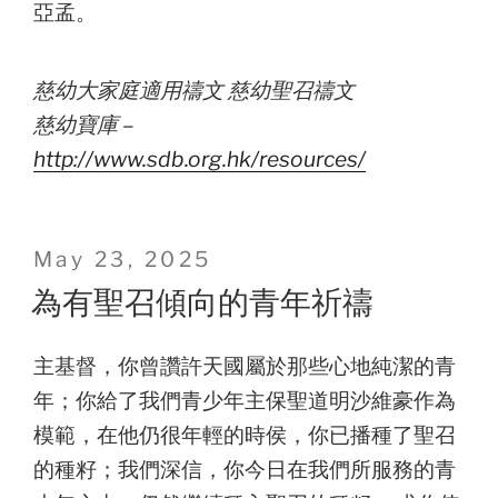
亞孟。
慈幼大家庭適用禱文 慈幼聖召禱文
慈幼寶庫 –
http://www.sdb.org.hk/resources/
Posted
May 23, 2025
on
為有聖召傾向的青年祈禱
主基督，你曾讚許天國屬於那些心地純潔的青
年；你給了我們青少年主保聖道明沙維豪作為
模範，在他仍很年輕的時侯，你已播種了聖召
的種籽；我們深信，你今日在我們所服務的青