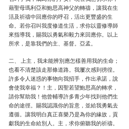
藉聖母瑪利亞和鮑思高神父的轉禱，讓我在生
活及祈禱中回應你的呼召，活出更豐盛的生
命。若你召叫我度修道生活，求你以靈修導師
來指導我，賜我以勇氣和毅力來回應你。以上
所求，是靠我們的主、基督。亞孟。
二、 上主，我未能辨別應怎樣善用我的生命；
也看不清楚該走那條道路。我屢次感到徬徨。
許多令人迷惑的事物向我招手，作出承諾，說
會使我幸福？！主，因聖若望鮑思高的轉求，
請你幫助我！他曾輔導許多青少年找到他們生
命的途徑。賜我認識你的旨意，並給我勇氣去
遵循。讓我明白真正喜樂乃是為你的緣故，貢
獻我的生命給別人。主，求你俯聽我的祈禱。