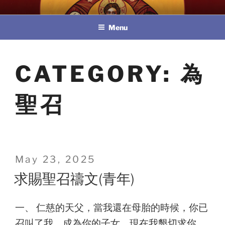
Skip
教區婚姻與家庭牧民委員會
to
Menu
content
CATEGORY:
為
聖召
Posted
May 23, 2025
on
求賜聖召禱文(青年)
一、 仁慈的天父，當我還在母胎的時候，你已
召叫了我，成為你的子女。現在我懇切求你，