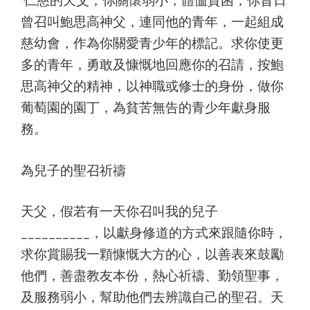
曾召叫鮑思高神父，連同他的青年，一起組成
慈幼會，作為你關愛青少年的標記。求你使更
多的青年，勇敢及慷慨地回應你的召請，按鮑
思高神父的精神，以神職或修士的身份，做你
葡萄園的園丁，為貧苦無告的青少年獻身服
務。
為兒子的聖召祈禱
天父，假若有一天你召叫我的兒子
__________，以獻身修道的方式來跟隨你時，
求你賞賜我一顆慷慨大方的心，以善表來鼓勵
他們，善盡教友本份，熱心祈禱、勤領聖事，
及服務弱小，幫助他們去辨識自己的聖召。天