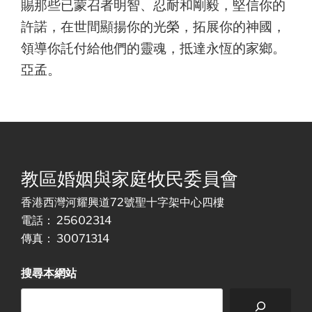
賜那些已蒙召者明智、忍耐和剛毅，堅信你的
許諾，在世間顯揚你的光榮，拓展你的神國，
領導你託付給他們的靈魂，抵達永恆的家鄉。
亞孟。
教區婚姻與家庭牧民委員會
香港西灣河耀興道72號聖十字架中心四樓
電話： 25602314
傳真： 30071314
搜尋本網站