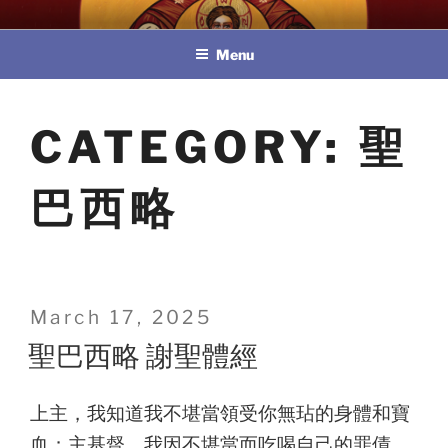
Skip
教區婚姻與家庭牧民委員會
to
Menu
content
CATEGORY:
聖
巴西略
Posted
March 17, 2025
on
聖巴西略 謝聖體經
上主，我知道我不堪當領受你無玷的身體和寶
血；主基督，我因不堪當而吃喝自己的罪債。