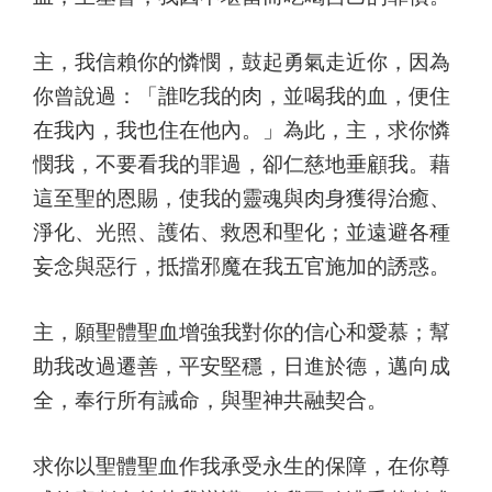
主，我信賴你的憐憫，鼓起勇氣走近你，因為
你曾說過：「誰吃我的肉，並喝我的血，便住
在我內，我也住在他內。」為此，主，求你憐
憫我，不要看我的罪過，卻仁慈地垂顧我。藉
這至聖的恩賜，使我的靈魂與肉身獲得治癒、
淨化、光照、護佑、救恩和聖化；並遠避各種
妄念與惡行，抵擋邪魔在我五官施加的誘惑。
主，願聖體聖血增強我對你的信心和愛慕；幫
助我改過遷善，平安堅穩，日進於德，邁向成
全，奉行所有誡命，與聖神共融契合。
求你以聖體聖血作我承受永生的保障，在你尊