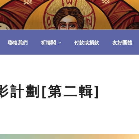
民委員會
聯絡我們
祈禱閣
付款或捐款
友好團體
影計劃[第二輯]