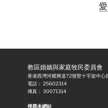
愛
教區婚姻與家庭牧民委員會
香港西灣河耀興道72號聖十字架中心
電話： 25602314
傳真： 30071314
搜尋本網站