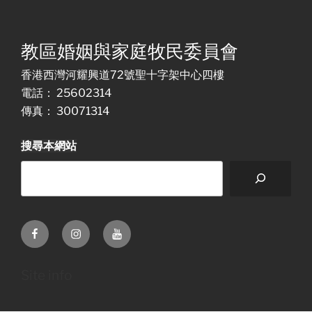
教區婚姻與家庭牧民委員會
香港西灣河耀興道72號聖十字架中心四樓
電話： 25602314
傳真： 30071314
搜尋本網站
Facebook
Instagram
Youtube
Site info