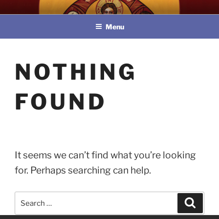
Skip
教區婚姻與家庭牧民委員會
to
Menu
content
NOTHING
FOUND
It seems we can’t find what you’re looking
for. Perhaps searching can help.
Search
Search
for: