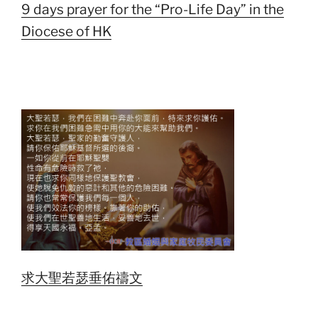
9 days prayer for the “Pro-Life Day” in the
Diocese of HK
求大聖若瑟垂佑禱文