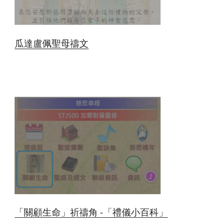
瓜達盧佩聖母禱文
「關顧生命」祈禱角 -「禮儀小百科」