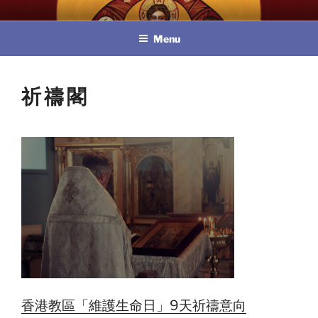
Skip
教區婚姻與家庭牧民委員會
to
Menu
content
祈禱閣
香港教區「維護生命日」9天祈禱意向