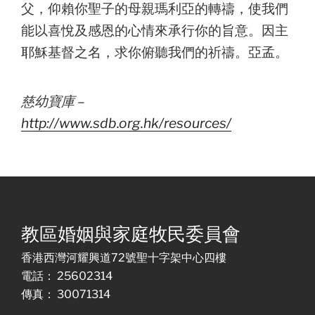
父，仰賴你聖子的母親瑪利亞的轉禱，使我們
能以喜悅及感恩的心情來承行你的旨意。因主
耶穌基督之名，求你俯聽我們的祈禱。亞孟。
慈幼寶庫 –
http://www.sdb.org.hk/resources/
教區婚姻與家庭牧民委員會
香港西灣河耀興道72號聖十字架中心四樓
電話： 25602314
傳真： 30071314