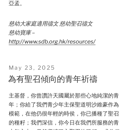
亞孟。
慈幼大家庭適用禱文 慈幼聖召禱文
慈幼寶庫 –
http://www.sdb.org.hk/resources/
Posted
May 23, 2025
on
為有聖召傾向的青年祈禱
主基督，你曾讚許天國屬於那些心地純潔的青
年；你給了我們青少年主保聖道明沙維豪作為
模範，在他仍很年輕的時侯，你已播種了聖召
的種籽；我們深信，你今日在我們所服務的青