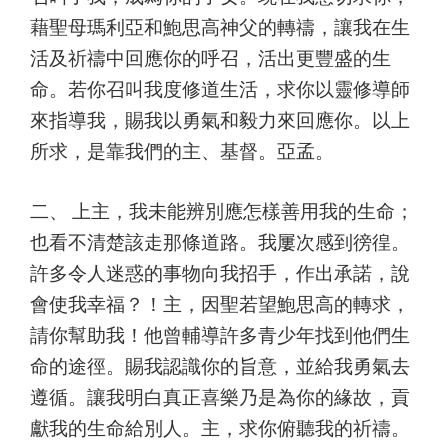
藉聖母瑪利亞和鮑思高神父的轉禱，讓我在生
活及祈禱中回應你的呼召，活出更豐盛的生
命。若你召叫我度修道生活，求你以靈修導師
來指導我，賜我以勇氣和毅力來回應你。以上
所求，是靠我們的主、基督。亞孟。
二、 上主，我未能辨別應怎樣善用我的生命；
也看不清楚該走那條道路。我屢次感到徬徨。
許多令人迷惑的事物向我招手，作出承諾，說
會使我幸福？！主，因聖若望鮑思高的轉求，
請你幫助我！他曾輔導許多青少年找到他們生
命的途徑。賜我認識你的旨意，並給我勇氣去
遵循。讓我明白真正喜樂乃是為你的緣故，貢
獻我的生命給別人。主，求你俯聽我的祈禱。