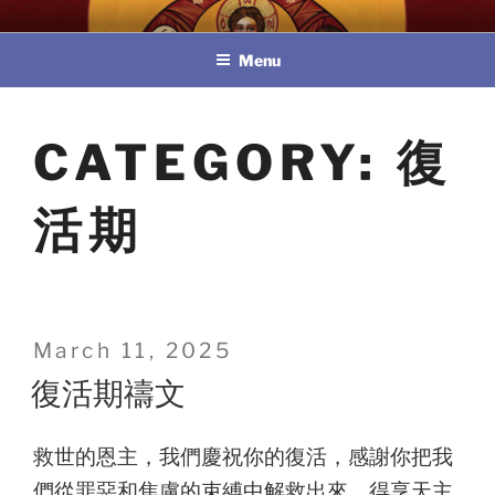
Skip
教區婚姻與家庭牧民委員會
to
Menu
content
CATEGORY:
復
活期
Posted
March 11, 2025
on
復活期禱文
救世的恩主，我們慶祝你的復活，感謝你把我
們從罪惡和焦慮的束縛中解救出來，得享天主