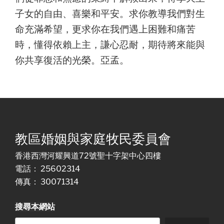
子女的自由、喜樂和平安。求你教導我們對生
命充滿希望，更求你在我們遇上困難和痛苦
時，懂得依賴上主，謙心忍耐，期待將來能與
你共享復活的光榮。亞孟。
教區婚姻與家庭牧民委員會
香港西灣河耀興道72號聖十字架中心四樓
電話： 25602314
傳真： 30071314
搜尋本網站