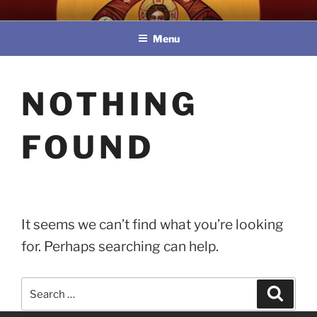
Skip
教區婚姻與家庭牧民委員會
to
Menu
content
NOTHING
FOUND
It seems we can’t find what you’re looking
for. Perhaps searching can help.
Search
Search
for: