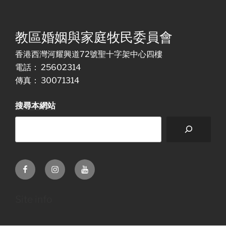
教區婚姻與家庭牧民委員會
香港西灣河耀興道72號聖十字架中心四樓
電話： 25602314
傳真： 30071314
搜尋本網站
Facebook
Instagram
Youtube
Site info