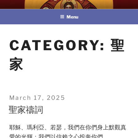
Skip
教區婚姻與家庭牧民委員會
to
Menu
content
CATEGORY:
聖
家
Posted
March 17, 2025
on
聖家禱詞
耶穌、瑪利亞、若瑟，我們在你們身上默觀真
愛的光輝：我們以信賴之心投奔你們。