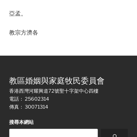
亞孟。
教宗方濟各
教區婚姻與家庭牧民委員會
香港西灣河耀興道72號聖十字架中心四樓
電話： 25602314
傳真： 30071314
搜尋本網站