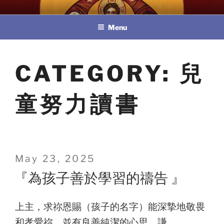
Skip
教區婚姻與家庭牧民委員會
to
Menu
content
CATEGORY:
兒
童努力讀書
Posted
May 23, 2025
on
『為孩子善於學習的禱告 』
上主，求祢恩賜（孩子的名字）能深摯地敬畏
和孝愛祢，並有良善純潔的心思、謙