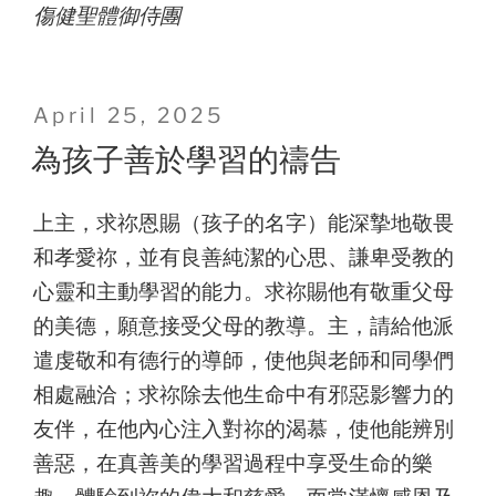
傷健聖體御侍團
Posted
April 25, 2025
on
為孩子善於學習的禱告
上主，求祢恩賜（孩子的名字）能深摯地敬畏
和孝愛祢，並有良善純潔的心思、謙卑受教的
心靈和主動學習的能力。求祢賜他有敬重父母
的美德，願意接受父母的教導。主，請給他派
遣虔敬和有德行的導師，使他與老師和同學們
相處融洽；求祢除去他生命中有邪惡影響力的
友伴，在他內心注入對祢的渴慕，使他能辨別
善惡，在真善美的學習過程中享受生命的樂