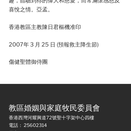
趣，體驗到祢的偉大和慈愛，而常滿懷感恩及
喜悅之情。亞孟。
香港教區主教陳日君樞機准印
2007年 3 月 25 日 (預報救主降生節)
傷健聖體御侍團
教區婚姻與家庭牧民委員會
香港西灣河耀興道72號聖十字架中心四樓
電話： 25602314