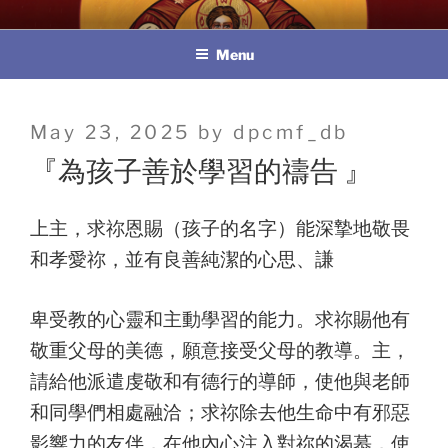
Skip
教區婚姻與家庭牧民委員會
to
Menu
content
Posted
May 23, 2025
by
dpcmf_db
on
『為孩子善於學習的禱告 』
上主，求祢恩賜（孩子的名字）能深摯地敬畏
和孝愛祢，並有良善純潔的心思、謙
卑受教的心靈和主動學習的能力。求祢賜他有
敬重父母的美德，願意接受父母的教導。主，
請給他派遣虔敬和有德行的導師，使他與老師
和同學們相處融洽；求祢除去他生命中有邪惡
影響力的友伴，在他內心注入對祢的渴慕，使