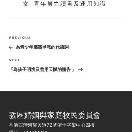
女
,
青年努力讀書及運用知識
Post
Previous
PREVIOUS
navigation
Post
為青少年屬靈爭戰的代禱詞
Next
NEXT
Post
『為孩子明辨及善用天賦的禱告 』
教區婚姻與家庭牧民委員會
香港西灣河耀興道72號聖十字架中心四樓