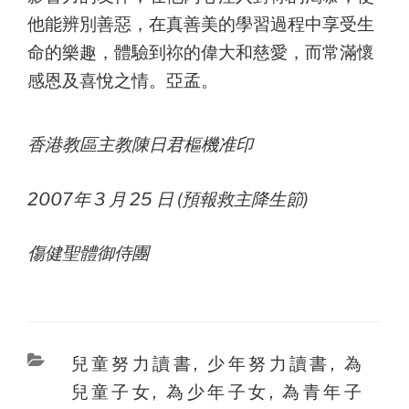
他能辨別善惡，在真善美的學習過程中享受生
命的樂趣，體驗到祢的偉大和慈愛，而常滿懷
感恩及喜悅之情。亞孟。
香港教區主教陳日君樞機准印
2007年 3 月 25 日 (預報救主降生節)
傷健聖體御侍團
Categories
兒童努力讀書
,
少年努力讀書
,
為
兒童子女
,
為少年子女
,
為青年子