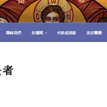
民委員會
聯絡我們
祈禱閣
付款或捐款
友好團體
長者