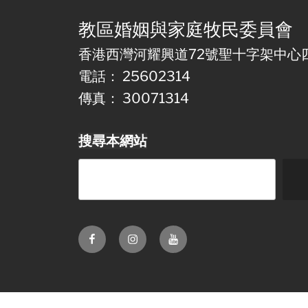
教區婚姻與家庭牧民委員會
香港西灣河耀興道72號聖十字架中心
電話： 25602314
傳真： 30071314
搜尋本網站
Facebook
Instagram
Youtube