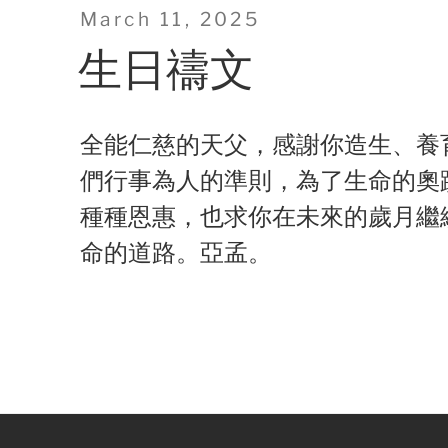
Posted
March 11, 2025
on
生日禱文
全能仁慈的天父，感謝你造生、養
們行事為人的準則，為了生命的奧
種種恩惠，也求你在未來的歲月繼
命的道路。亞孟。