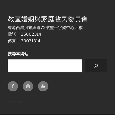
教區婚姻與家庭牧民委員會
香港西灣河耀興道72號聖十字架中心四樓
電話： 25602314
傳真： 30071314
搜尋本網站
Facebook
Instagram
Youtube
Site info