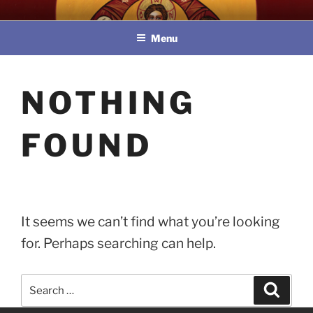
Skip
教區婚姻與家庭牧民委員會
to
Menu
content
NOTHING
FOUND
It seems we can’t find what you’re looking
for. Perhaps searching can help.
Search
Search
for: