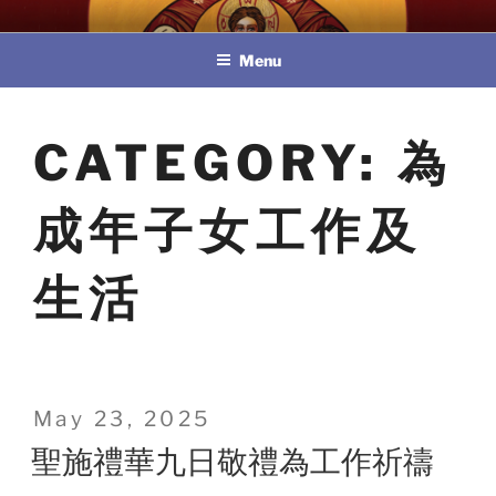
Skip
教區婚姻與家庭牧民委員會
to
Menu
content
CATEGORY:
為
成年子女工作及
生活
Posted
May 23, 2025
on
聖施禮華九日敬禮為工作祈禱