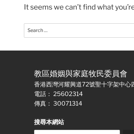
It seems we can’t find what you’r
Search
for:
教區婚姻與家庭牧民委員會
香港西灣河耀興道72號聖十字架中心
電話： 25602314
傳真： 30071314
搜尋本網站