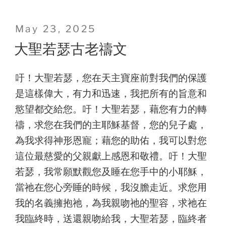
Posted
May 23, 2025
on
大聖若瑟古老禱文
吁！大聖若瑟，您在天主寶座前對我們的保護
是這樣偉大，有力和迅速，我把所有的旨意和
慾望都交給您。吁！大聖若瑟，藉您有力的轉
禱，求您在我們的主耶穌基督，您的兒子處，
為我求得神形恩寵；藉您的助佑，我可以對您
這位最慈愛的父親獻上感恩和敬禮。吁！大聖
若瑟，我常願默觀您及睡在您手中的小耶穌，
當祂在您心旁睡的時候，我沒膽走近。求您用
我的名義擁抱祂，為我親吻祂的聖容，求祂在
我臨終時，送還親吻給我，大聖若瑟，臨終者