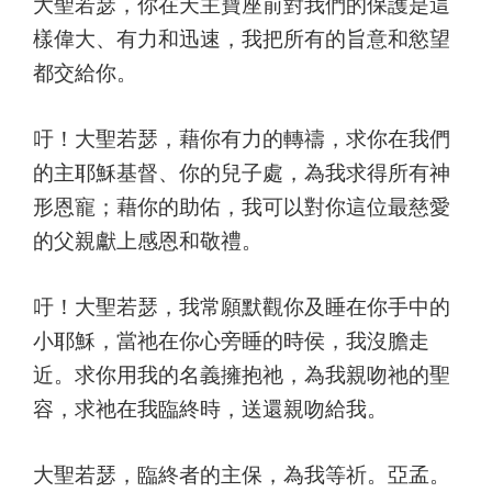
大聖若瑟，你在天主寶座前對我們的保護是這
樣偉大、有力和迅速，我把所有的旨意和慾望
都交給你。
吁！大聖若瑟，藉你有力的轉禱，求你在我們
的主耶穌基督、你的兒子處，為我求得所有神
形恩寵；藉你的助佑，我可以對你這位最慈愛
的父親獻上感恩和敬禮。
吁！大聖若瑟，我常願默觀你及睡在你手中的
小耶穌，當祂在你心旁睡的時侯，我沒膽走
近。求你用我的名義擁抱祂，為我親吻祂的聖
容，求祂在我臨終時，送還親吻給我。
大聖若瑟，臨終者的主保，為我等祈。亞孟。