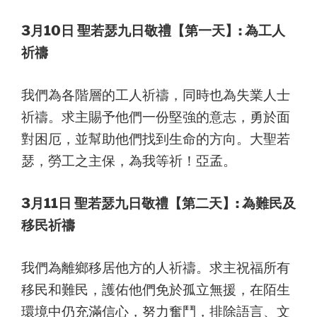
3月10日 聖若瑟九日敬禮【第一天】: 為工人
祈禱
我們為各階層的工人祈禱，同時也為失業人士
祈禱。求主賜予他們一份堅強的意志，勇於面
對困厄，並幫助他們找到生命的方向。大聖若
瑟，勞工之主保，為我等祈！亞孟。
3月11日 聖若瑟九日敬禮【第二天】: 為難民及
移民祈禱
我們為離鄉移居他方的人祈禱。求主祝福所有
移民和難民，護佑他們免於孤立無援，在陌生
環境中仍充滿信心，努力奮鬥，排除語言、文