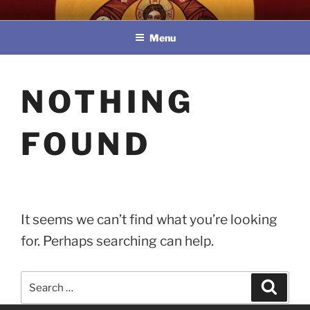
Skip
教區婚姻與家庭牧民委員會
to
Menu
content
NOTHING
FOUND
It seems we can’t find what you’re looking
for. Perhaps searching can help.
Search
Search
for: