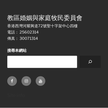
教區婚姻與家庭牧民委員會
香港西灣河耀興道72號聖十字架中心四樓
電話： 25602314
傳真： 30071314
搜尋本網站
Facebook
Instagram
Youtube
Site info