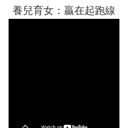
養兒育女：贏在起跑線