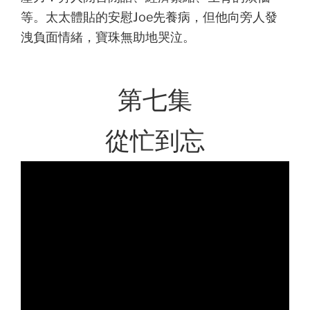
等。太太體貼的安慰Joe先養病，但他向旁人發
洩負面情緒，寶珠無助地哭泣。
第七集
從忙到忘