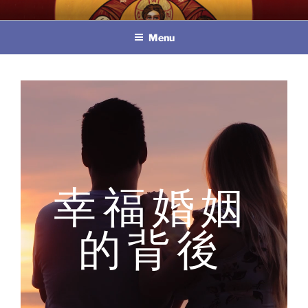
Skip
教區婚姻與家庭牧民委員會
to
Menu
content
幸福婚姻
的背後