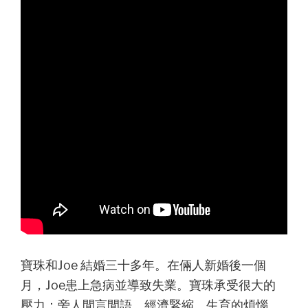
寶珠和Joe 結婚三十多年。在倆人新婚後一個
月，Joe患上急病並導致失業。寶珠承受很大的
壓力：旁人閒言閒語、經濟緊縮、生育的煩惱