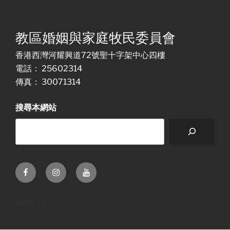
教區婚姻與家庭牧民委員會
香港西灣河耀興道72號聖十字架中心四樓
電話： 25602314
傳真： 30071314
搜尋本網站
Facebook
Instagram
Youtube
Site info