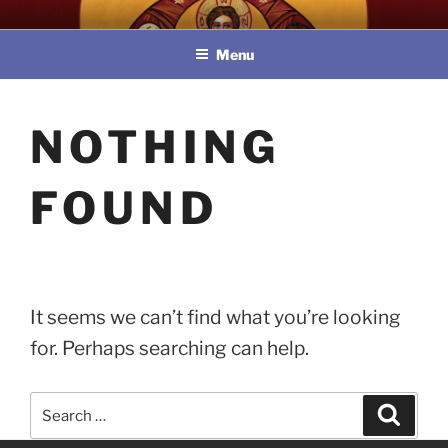
Skip
教區婚姻與家庭牧民委員會
to
Menu
content
NOTHING
FOUND
It seems we can’t find what you’re looking
for. Perhaps searching can help.
Search
Search
for: