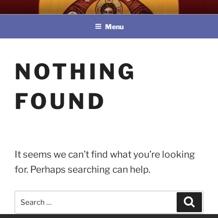
Skip
教區婚姻與家庭牧民委員會
to
Menu
content
NOTHING
FOUND
It seems we can’t find what you’re looking
for. Perhaps searching can help.
Search
Search
for: