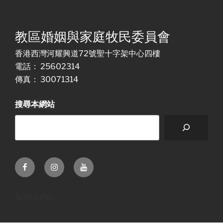
教區婚姻與家庭牧民委員會
香港西灣河耀興道72號聖十字架中心四樓
電話： 25602314
傳真： 30071314
搜尋本網站
Facebook
Instagram
Youtube
Site info