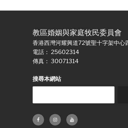
教區婚姻與家庭牧民委員會
香港西灣河耀興道72號聖十字架中心
電話： 25602314
傳真： 30071314
搜尋本網站
Facebook
Instagram
Youtube