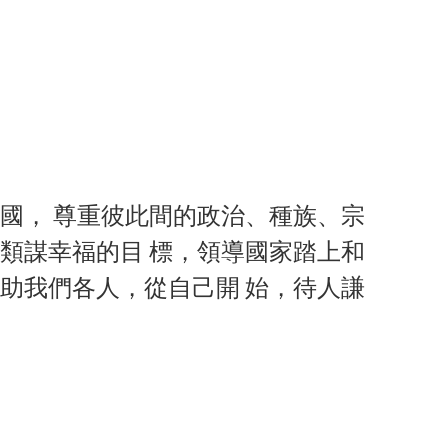
國， 尊重彼此間的政治、種族、宗
類謀幸福的目 標，領導國家踏上和
助我們各人，從自己開 始，待人謙