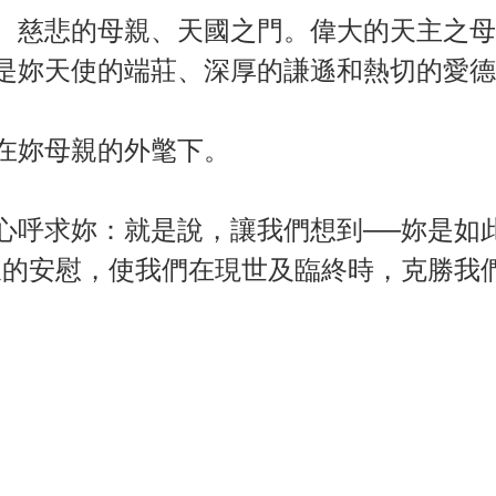
、慈悲的母親、天國之門。偉大的天主之母
是妳天使的端莊、深厚的謙遜和熱切的愛德
在妳母親的外氅下。
心呼求妳：就是說，讓我們想到──妳是如
樣的安慰，使我們在現世及臨終時，克勝我