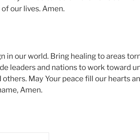
 of our lives. Amen.
gn in our world. Bring healing to areas torn
ide leaders and nations to work toward uni
 others. May Your peace fill our hearts a
’ name, Amen.