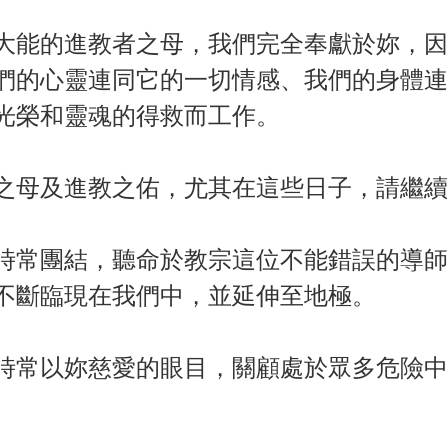
大能的進教者之母，我們完全奉獻於妳，因
們的心靈連同它的一切情感、我們的身體連
光榮和靈魂的得救而工作。
之母及進教之佑，尤其在這些日子，請繼續
時常團結，聽命於教宗這位不能錯誤的導師
不斷臨現在我們中，並延伸至地極。
時常以妳慈愛的眼目，關顧處於眾多危險中