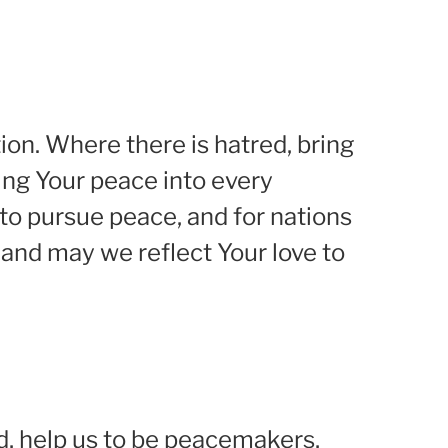
tion. Where there is hatred, bring
ging Your peace into every
to pursue peace, and for nations
and may we reflect Your love to
rd, help us to be peacemakers,