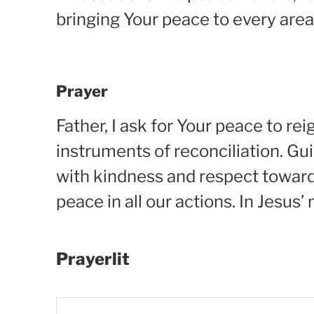
bringing Your peace to every area
Prayer
Father, I ask for Your peace to rei
instruments of reconciliation. Gu
with kindness and respect toward
peace in all our actions. In Jesus
Prayerlit