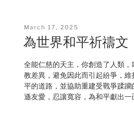
Posted
March 17, 2025
on
為世界和平祈禱文
全能仁慈的天主，你創造了人類，
教差異，避免因此而引起紛爭，維
平的道路，並協助重建受戰爭蹂躪
遜友愛，忍讓寬容，為和平獻出一