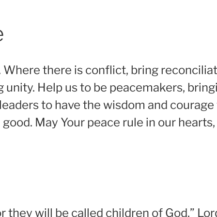
e
. Where there is conflict, bring reconcilia
ng unity. Help us to be peacemakers, brin
r leaders to have the wisdom and courage 
good. May Your peace rule in our hearts, 
 they will be called children of God.” Lo