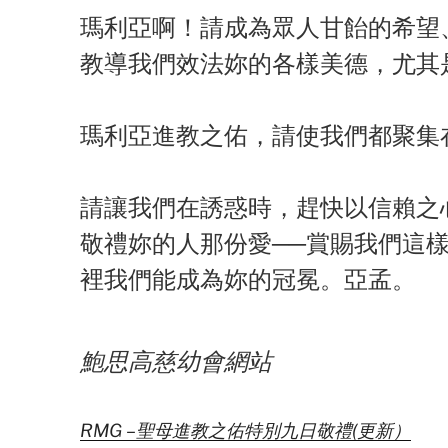
瑪利亞啊！請成為眾人甘飴的希望
教導我們效法妳的各樣美德，尤其
瑪利亞進教之佑，請使我們都聚集
請讓我們在誘惑時，趕快以信賴之
敬禮妳的人那份愛──賞賜我們這
裡我們能成為妳的冠冕。亞孟。
鮑思高慈幼會網站
RMG –聖母進教之佑特別九日敬禮(更新）