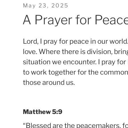
Posted
May 23, 2025
on
A Prayer for Peac
Lord, I pray for peace in our world
love. Where there is division, bri
situation we encounter. I pray fo
to work together for the common 
those around us.
Matthew 5:9
“Blessed are the peacemakers, for