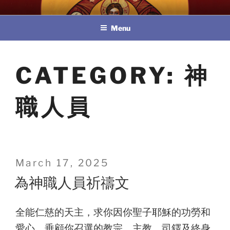
Skip
教區婚姻與家庭牧民委員會
to
Menu
content
CATEGORY:
神
職人員
Posted
March 17, 2025
on
為神職人員祈禱文
全能仁慈的天主，求你因你聖子耶穌的功勞和
愛心，垂顧你召選的教宗、主教、司鐸及終身