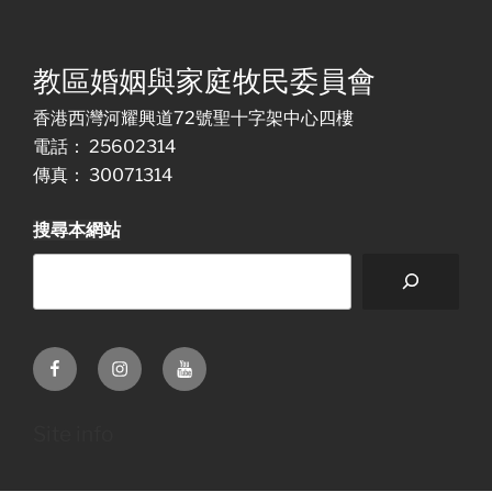
教區婚姻與家庭牧民委員會
香港西灣河耀興道72號聖十字架中心四樓
電話： 25602314
傳真： 30071314
搜尋本網站
Facebook
Instagram
Youtube
Site info