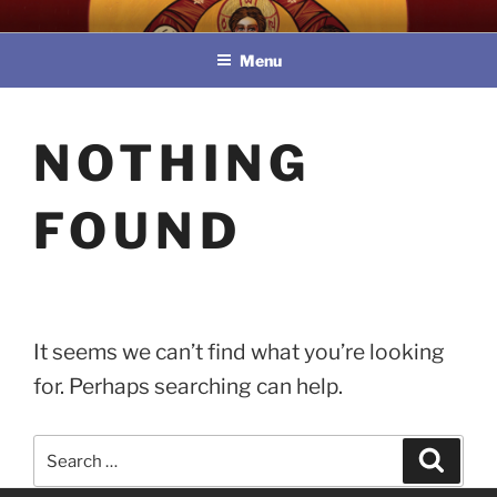
Skip
教區婚姻與家庭牧民委員會
to
Menu
content
NOTHING
FOUND
It seems we can’t find what you’re looking
for. Perhaps searching can help.
Search
Search
for: