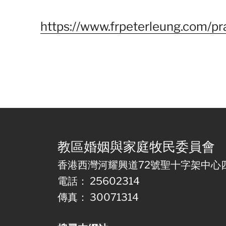
https://www.frpeterleung.com/pr
教區婚姻與家庭牧民委員會
香港西灣河耀興道72號聖十字架中心
電話： 25602314
傳真： 30071314