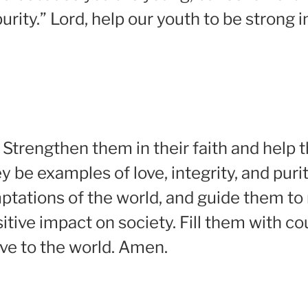
 purity.” Lord, help our youth to be strong 
y. Strengthen them in their faith and help 
y be examples of love, integrity, and pur
tations of the world, and guide them to
tive impact on society. Fill them with c
ve to the world. Amen.