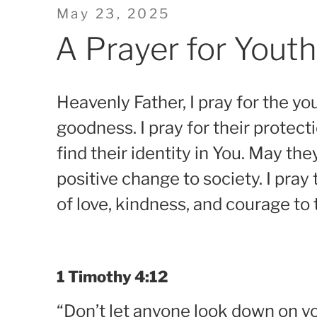
Posted
May 23, 2025
on
A Prayer for Youth
Heavenly Father, I pray for the you
goodness. I pray for their protec
find their identity in You. May t
positive change to society. I pra
of love, kindness, and courage to
1 Timothy 4:12
“Don’t let anyone look down on yo