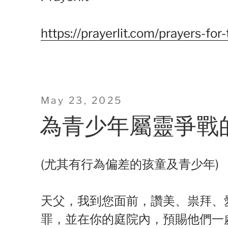
https://prayerlit.com/prayers-for-
Posted
May 23, 2025
on
為青少年屬靈爭戰
(尤其有行為偏差的孩童及青少年)
天父，我到您面前，讚美、祟拜、
罪，並在你的庭院內，預賜他們一