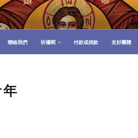
民委員會
聯絡我們
祈禱閣
付款或捐款
友好團體
青年