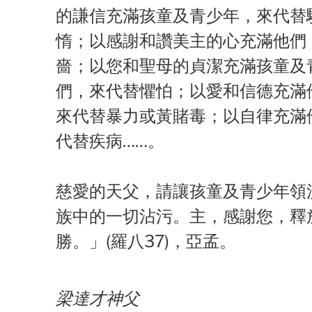
的謙信充滿孩童及青少年，來代替
惰；以感謝和讚美主的心充滿他們
嗇；以您和聖母的貞潔充滿孩童及
們，來代替懼怕；以愛和信德充滿
來代替暴力或黃賭毒；以自律充滿
代替疾病……。
慈愛的天父，請讓孩童及青少年領
族中的一切沾污。主，感謝您，釋
勝。」(羅八37)，亞孟。
梁達才神父