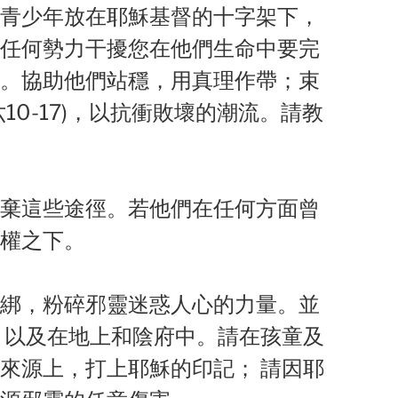
青少年放在耶穌基督的十字架下，
任何勢力干擾您在他們生命中要完
。協助他們站穩，用真理作帶；束
0-17)，以抗衝敗壞的潮流。請教
棄這些途徑。若他們在任何方面曾
權之下。
綁，粉碎邪靈迷惑人心的力量。並
、以及在地上和陰府中。請在孩童及
來源上，打上耶穌的印記； 請因耶