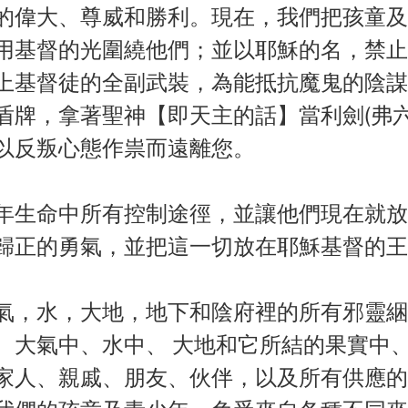
的偉大、尊威和勝利。現在，我們把孩童及
用基督的光圍繞他們；並以耶穌的名，禁止
上基督徒的全副武裝，為能抵抗魔鬼的陰謀
牌，拿著聖神【即天主的話】當利劍(弗六1
以反叛心態作祟而遠離您。
年生命中所有控制途徑，並讓他們現在就放
歸正的勇氣，並把這一切放在耶穌基督的王
氣，水，大地，地下和陰府裡的所有邪靈綑
、大氣中、水中、 大地和它所結的果實中
家人、親戚、朋友、伙伴，以及所有供應的