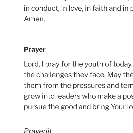
in conduct, in love, in faith and in
Amen.
Prayer
Lord, I pray for the youth of toda
the challenges they face. May the
them from the pressures and temp
grow into leaders who make a posi
pursue the good and bring Your lo
Prayerlit