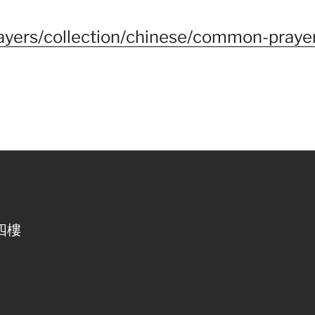
ayers/collection/chinese/common-praye
四樓