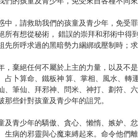
我們的孩童及青少年，免受來自各種不同來
惑中，請救助我們的孩童及青少年，免受罪
絕所有想從秘術， 錯誤的崇拜和邪術中得
祖先所呼求過的黑暗勢力綑綁或壓制時；求
年，棄絕任何不屬於上主的力量，以及不是
、占卜算命、鐵板神 算、掌相、風水、轉
仙、筆仙、拜邪神、問米、神打、劃符、六
破那些針對孩童及青少年的詛咒。
童及青少年的驕傲、貪心、懶惰、嫉妒、忿
、生病的邪靈與心魔束縛起來。命令他們離