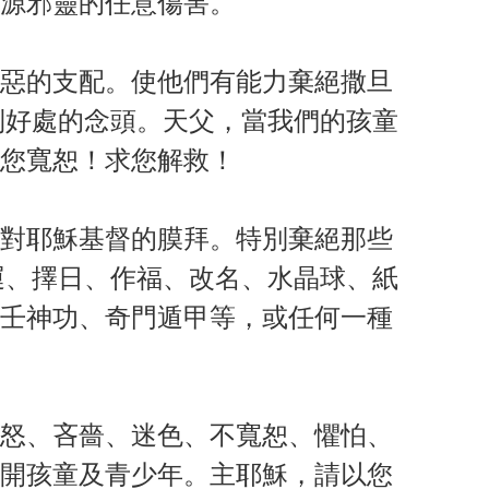
源邪靈的任意傷害。
惡的支配。使他們有能力棄絕撒旦
到好處的念頭。天父，當我們的孩童
您寬恕！求您解救！
對耶穌基督的膜拜。特別棄絕那些
運、擇日、作福、改名、水晶球、紙
壬神功、奇門遁甲等，或任何一種
怒、吝嗇、迷色、不寬恕、懼怕、
開孩童及青少年。主耶穌，請以您