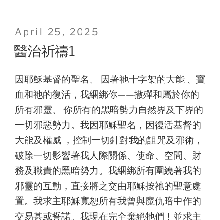
Posted
April 25, 2025
on
醫治祈禱1
因耶穌基督的聖名、 因著祂十字架的大能 、寶
血和祂的復活，我綑綁你——撒殫和屬於你的
所有邪靈、 你所有的黑暗勢力自然界及下界的
一切邪惡勢力。我因耶穌聖名，因復活基督的
大能及權威 ，控制一切針對我的詛咒及邪術，
破除一切影響著我人際關係、使命、空間、財
務及職責的黑暗勢力。我綑綁所有圍繞著我的
邪靈的互動，直接將之交由耶穌按祂的聖意處
置。我求主耶穌寬恕所有我曾與魔仇暗中作的
交易甚或誓諾。我現在完全棄絕牠們！並求主