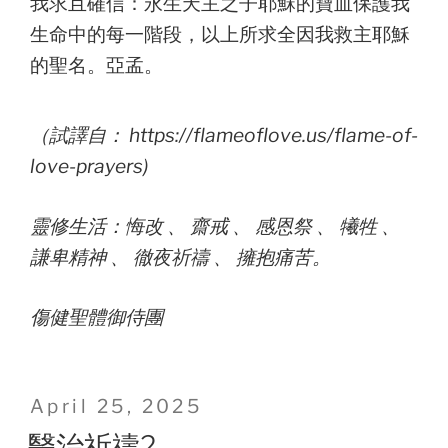
我求且確信：永生天主之子耶穌的寶血保護我
生命中的每一階段，以上所求全因我救主耶穌
的聖名。亞孟。
（試譯自： https://flameoflove.us/flame-of-
love-prayers)
靈修生活：悔改 、 齋戒 、 感恩祭 、 犧牲 、
謙卑精神 、 徹夜祈禱 、 擁抱痛苦。
傷健聖體御侍團
Posted
April 25, 2025
on
醫治祈禱2