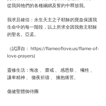
從我與牠們的各種綑綁及誓約中釋放我。
我求且確信：永生天主之子耶穌的寶血保護我
生命中的每一階段，以上所求全因我救主耶穌
的聖名。亞孟。
（試譯自： https://flameoflove.us/flame-of-
love-prayers)
靈修生活：悔改 、 齋戒 、 感恩祭 、 犧牲 、
謙卑精神 、 徹夜祈禱 、 擁抱痛苦。
傷健聖體御侍團