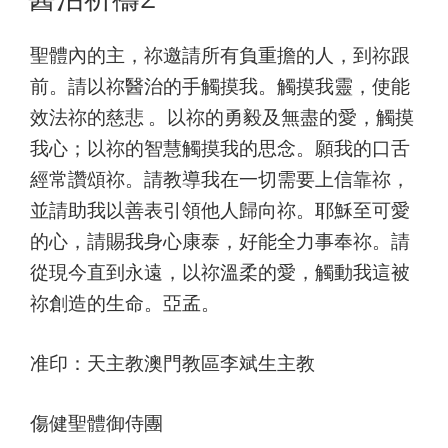
聖體內的主，祢邀請所有負重擔的人，到祢跟
前。請以祢醫治的手觸摸我。觸摸我靈，使能
效法祢的慈悲 。以祢的勇毅及無盡的愛，觸摸
我心；以祢的智慧觸摸我的思念。願我的口舌
經常讚頌祢。請教導我在一切需要上信靠祢，
並請助我以善表引領他人歸向祢。耶穌至可愛
的心，請賜我身心康泰，好能全力事奉祢。請
從現今直到永遠，以祢溫柔的愛，觸動我這被
祢創造的生命。亞孟。
准印：天主教澳門教區李斌生主教
傷健聖體御侍團