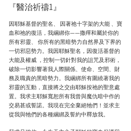
on
『醫治祈禱1』
因耶穌基督的聖名、 因著祂十字架的大能 、寶
血和祂的復活，我綑綁你——撒殫和屬於你的
所有邪靈、 你所有的黑暗勢力自然界及下界的
一切邪惡勢力。我因耶穌聖名，因復活基督的
大能及權威 ，控制一切針對我的詛咒及邪術，
破除一切影響著我人際關係、使命、空間、財
務及職責的黑暗勢力。我綑綁所有圍繞著我的
邪靈的互動，直接將之交由耶穌按祂的聖意處
置。我求主耶穌寬恕所有我曾與魔仇暗中作的
交易甚或誓諾。我現在完全棄絕牠們！並求主
從我與牠們的各種綑綁及誓約中釋放我。