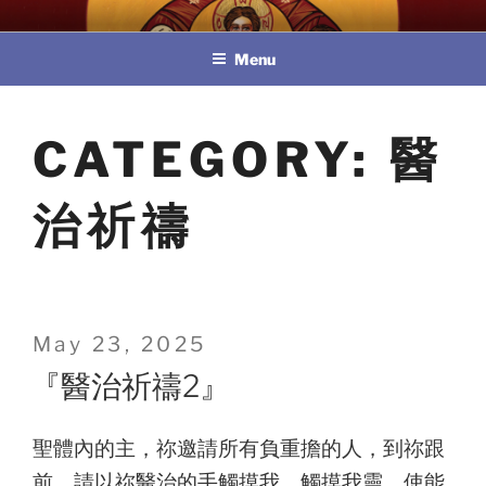
Skip
教區婚姻與家庭牧民委員會
to
Menu
content
CATEGORY:
醫
治祈禱
Posted
May 23, 2025
on
『醫治祈禱2』
聖體內的主，祢邀請所有負重擔的人，到祢跟
前。請以祢醫治的手觸摸我。觸摸我靈，使能