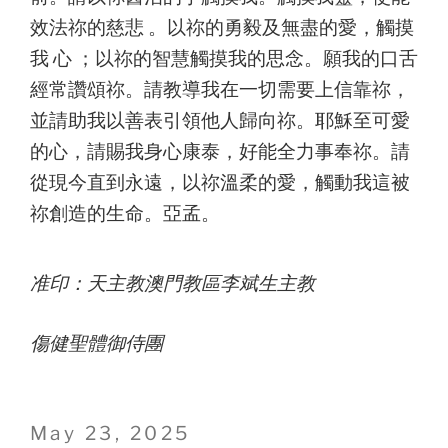
效法祢的慈悲 。以祢的勇毅及無盡的愛，觸摸
我 心 ；以祢的智慧觸摸我的思念。願我的口舌
經常讚頌祢。請教導我在一切需要上信靠祢，
並請助我以善表引領他人歸向祢。耶穌至可愛
的心，請賜我身心康泰，好能全力事奉祢。請
從現今直到永遠，以祢溫柔的愛，觸動我這被
祢創造的生命。亞孟。
准印：天主教澳門教區李斌生主教
傷健聖體御侍團
Posted
May 23, 2025