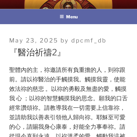
Skip
教區婚姻與家庭牧民委員會
to
Menu
content
Posted
May 23, 2025
by
dpcmf_db
on
『醫治祈禱2』
聖體內的主，祢邀請所有負重擔的人，到祢跟
前。請以祢醫治的手觸摸我。觸摸我靈，使能
效法祢的慈悲 。以祢的勇毅及無盡的愛，觸摸
我 心 ；以祢的智慧觸摸我的思念。願我的口舌
經常讚頌祢。請教導我在一切需要上信靠祢，
並請助我以善表引領他人歸向祢。耶穌至可愛
的心，請賜我身心康泰，好能全力事奉祢。請
從現今直到永遠，以祢溫柔的愛，觸動我這被