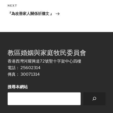
Next
NEXT
Post
『為改善家人關係祈禱文 』
教區婚姻與家庭牧民委員會
香港西灣河耀興道72號聖十字架中心四樓
電話： 25602314
傳真： 30071314
搜尋本網站