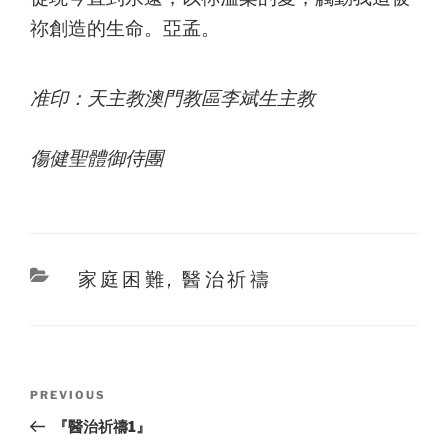
祢創造的生命。亞孟。
准印：天主教澳門教區李斌生主教
傷健聖體御侍團
Categories
家庭困難
,
醫治祈禱
Post
Previous
PREVIOUS
navigation
Post
『醫治祈禱1』