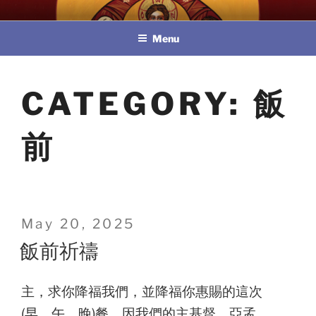
Skip
教區婚姻與家庭牧民委員會
to
Menu
content
CATEGORY:
飯
前
Posted
May 20, 2025
on
飯前祈禱
主，求你降福我們，並降福你惠賜的這次
(早、午、晚)餐，因我們的主基督。亞孟。