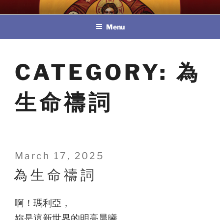
Skip
教區婚姻與家庭牧民委員會
to
Menu
content
CATEGORY:
為
生命禱詞
Posted
March 17, 2025
on
為 生 命 禱 詞
啊！瑪利亞，
妳是這新世界的明亮晨曦，