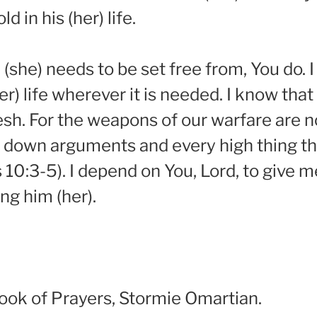
 in his (her) life.
she) needs to be set free from, You do. I
er) life wherever it is needed. I know tha
esh. For the weapons of our warfare are n
 down arguments and every high thing that
 10:3-5). I depend on You, Lord, to give
ng him (her).
ook of Prayers, Stormie Omartian.