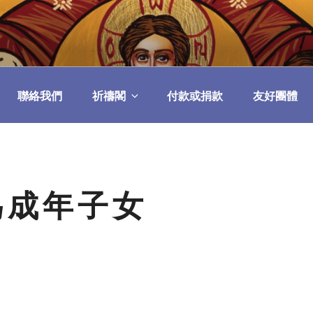
民委員會
聯絡我們
祈禱閣
付款或捐款
友好團體
為成年子女