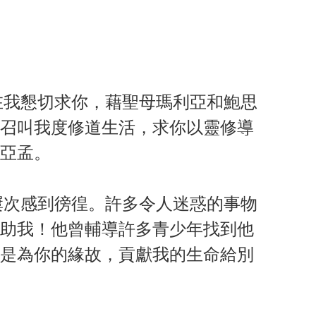
在我懇切求你，藉聖母瑪利亞和鮑思
召叫我度修道生活，求你以靈修導
亞孟。
屢次感到徬徨。許多令人迷惑的事物
助我！他曾輔導許多青少年找到他
是為你的緣故，貢獻我的生命給別