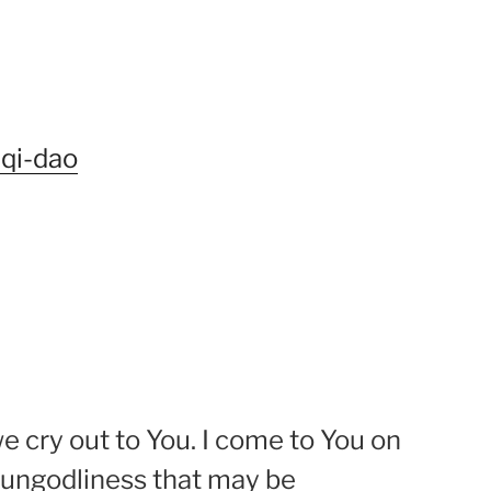
-qi-dao
e cry out to You. I come to You on
y ungodliness that may be