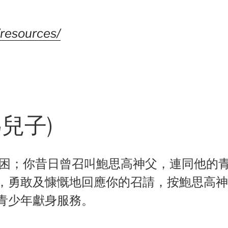
/resources/
兒子)
困；你昔日曾召叫鮑思高神父，連同他的
，勇敢及慷慨地回應你的召請，按鮑思高神
青少年獻身服務。