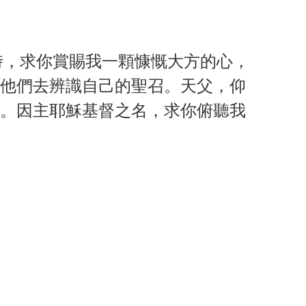
你時，求你賞賜我一顆慷慨大方的心，
他們去辨識自己的聖召。天父，仰
。因主耶穌基督之名，求你俯聽我