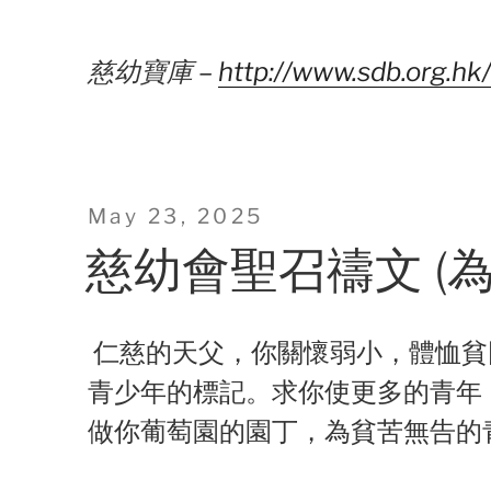
慈幼寶庫 –
http://www.sdb.org.hk
Posted
May 23, 2025
on
慈幼會聖召禱文 (為
仁慈的天父，你關懷弱小，體恤貧
青少年的標記。求你使更多的青年
做你葡萄園的園丁，為貧苦無告的