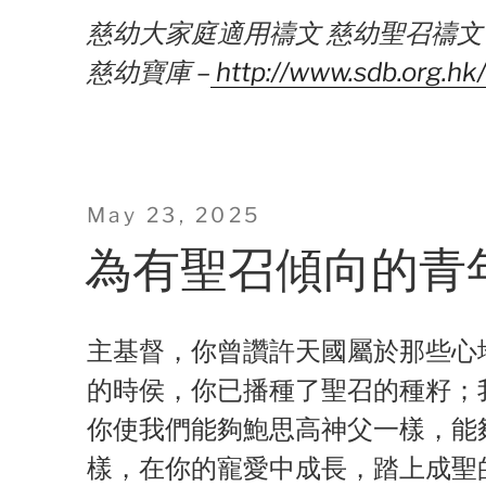
慈幼大家庭適用禱文 慈幼聖召禱文
慈幼寶庫 –
http://www.sdb.org.hk
Posted
May 23, 2025
on
為有聖召傾向的青
主基督，你曾讚許天國屬於那些心
的時侯，你已播種了聖召的種籽；
你使我們能夠鮑思高神父一樣，能
樣，在你的寵愛中成長，踏上成聖