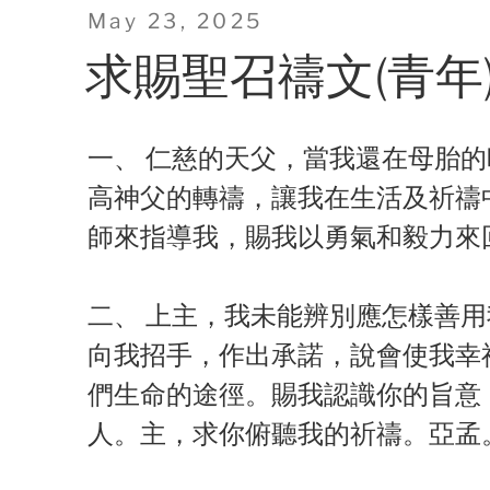
Posted
May 23, 2025
on
求賜聖召禱文(青年
一、 仁慈的天父，當我還在母胎
高神父的轉禱，讓我在生活及祈禱
師來指導我，賜我以勇氣和毅力來
二、 上主，我未能辨別應怎樣善
向我招手，作出承諾，說會使我幸
們生命的途徑。賜我認識你的旨意
人。主，求你俯聽我的祈禱。亞孟