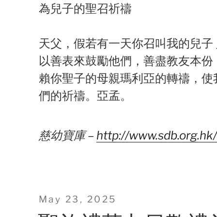
為兒子的聖召祈禱
天父，假若有一天你召叫我的兒子 _
以善表來鼓勵他們，善盡教友本份
賴你聖子的母親瑪利亞的轉禱，使
們的祈禱。亞孟。
慈幼寶庫 –
http://www.sdb.org.hk
Posted
May 23, 2025
on