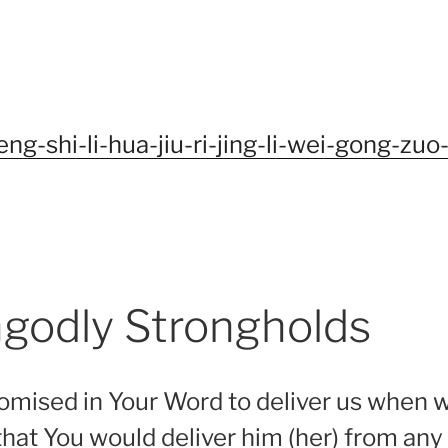
eng-shi-li-hua-jiu-ri-jing-li-wei-gong-zuo
godly Strongholds
romised in Your Word to deliver us when w
 that You would deliver him (her) from an