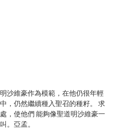
明沙維豪作為模範，在他仍很年輕
中，仍然繼續種入聖召的種籽。 求
處，使他們 能夠像聖道明沙維豪一
召叫。亞孟。