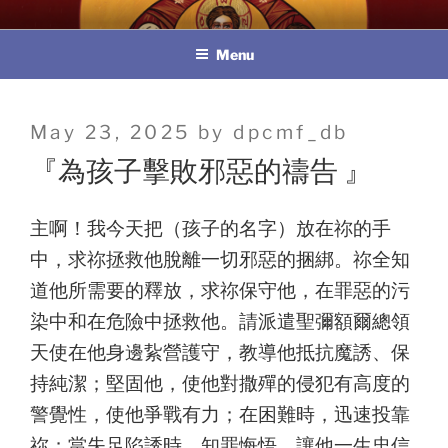
Skip
教區婚姻與家庭牧民委員會
to
Menu
content
Posted
May 23, 2025
by
dpcmf_db
on
『為孩子擊敗邪惡的禱告 』
主啊！我今天把（孩子的名字）放在祢的手
中，求祢拯救他脫離一切邪惡的捆綁。祢全知
道他所需要的釋放，求祢保守他，在罪惡的污
染中和在危險中拯救他。請派遣聖彌額爾總領
天使在他身邊紥營護守，教導他抵抗魔誘、保
持純潔；堅固他，使他對撒殫的侵犯有高度的
警覺性，使他爭戰有力；在困難時，迅速投靠
祢；當失足陷誘時，知罪悔悟。讓他一生忠信