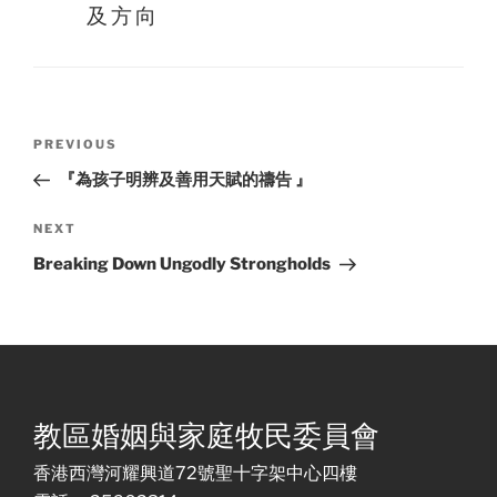
及方向
Post
Previous
PREVIOUS
navigation
Post
『為孩子明辨及善用天賦的禱告 』
Next
NEXT
Post
Breaking Down Ungodly Strongholds
教區婚姻與家庭牧民委員會
香港西灣河耀興道72號聖十字架中心四樓