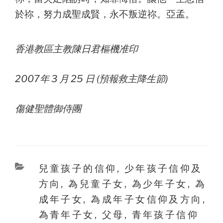
於祢，努力成聖成賢，永不叛逆祢。亞孟。
香港教區主教陳日君樞機准印
2007年 3 月 25 日 (預報救主降生節)
傷健聖體御侍團
Categories
兒童孩子的信仰
,
少年孩子信仰及
方向
,
為兒童子女
,
為少年子女
,
為
成年子女
,
為成年子女信仰及方向
,
為青年子女
,
父母
,
青年孩子信仰