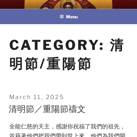
Skip
教區婚姻與家庭牧民委員會
to
Menu
content
CATEGORY:
清
明節/重陽節
Posted
March 11, 2025
on
清明節／重陽節禱文
全能仁慈的天主，感謝你祝福了我們的祖先，
並藉著他們把我們帶到世上來。他們為我們開