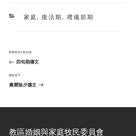
Categories
家庭
,
復活期
,
禮儀節期
Post
Previous
PREVIOUS
navigation
Post
四旬期禱文
Next
NEXT
Post
農曆除夕禱文
教區婚姻與家庭牧民委員會