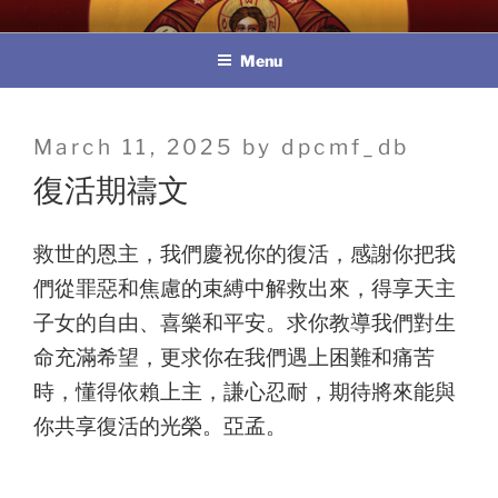
Skip
教區婚姻與家庭牧民委員會
to
Menu
content
Posted
March 11, 2025
by
dpcmf_db
on
復活期禱文
救世的恩主，我們慶祝你的復活，感謝你把我
們從罪惡和焦慮的束縛中解救出來，得享天主
子女的自由、喜樂和平安。求你教導我們對生
命充滿希望，更求你在我們遇上困難和痛苦
時，懂得依賴上主，謙心忍耐，期待將來能與
你共享復活的光榮。亞孟。