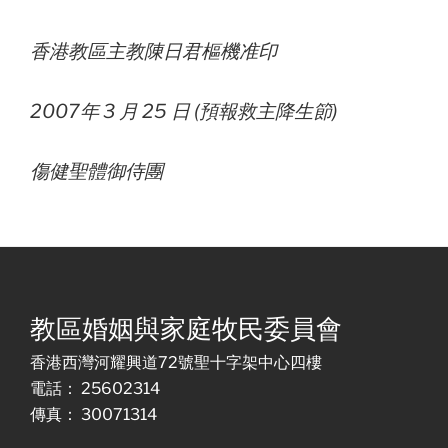
香港教區主教陳日君樞機准印
2007年 3 月 25 日 (預報救主降生節)
傷健聖體御侍團
教區婚姻與家庭牧民委員會
香港西灣河耀興道72號聖十字架中心四樓
電話： 25602314
傳真： 30071314