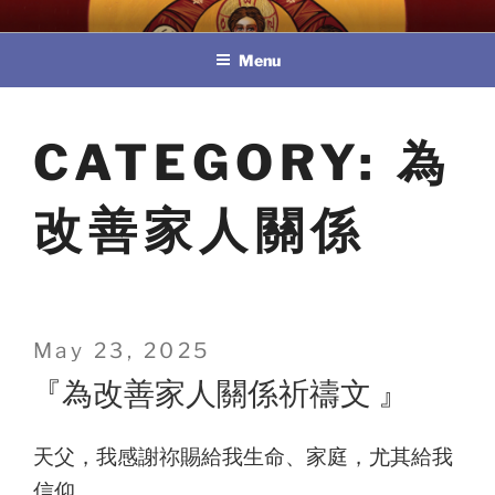
Skip
教區婚姻與家庭牧民委員會
to
Menu
content
CATEGORY:
為
改善家人關係
Posted
May 23, 2025
on
『為改善家人關係祈禱文 』
天父，我感謝祢賜給我生命、家庭，尤其給我
信仰。