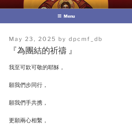
Skip
教區婚姻與家庭牧民委員會
to
Menu
content
Posted
May 23, 2025
by
dpcmf_db
on
『為團結的祈禱 』
我至可欽可敬的耶穌，
願我們步同行，
願我們手共携，
更願兩心相繫，