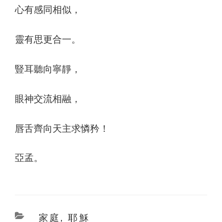
心有感同相似，
靈有思更合一。
豎耳聽向寧靜，
眼神交流相融，
唇舌齊向天主求憐矜！
亞孟。
Categories
家庭
,
耶穌