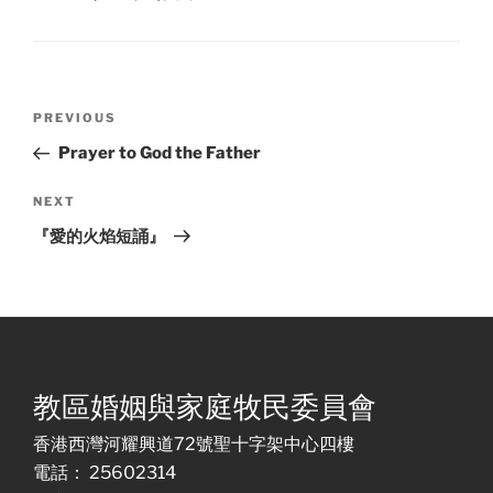
Post
Previous
PREVIOUS
navigation
Post
Prayer to God the Father
Next
NEXT
Post
『愛的火焰短誦』
教區婚姻與家庭牧民委員會
香港西灣河耀興道72號聖十字架中心四樓
電話： 25602314