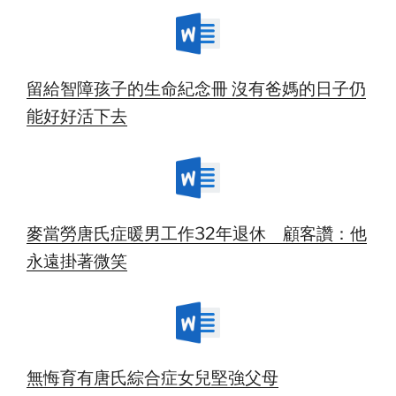
留給智障孩子的生命紀念冊 沒有爸媽的日子仍
能好好活下去
麥當勞唐氏症暖男工作32年退休 顧客讚：他
永遠掛著微笑
無悔育有唐氏綜合症女兒堅強父母