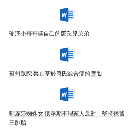
硬漢小哥哥談自己的唐氏兒弟弟
賓州眾院 禁止基於唐氏綜合症的墮胎
鄭麗莎蜘蛛女 懷孕期不理家人反對 堅持保留
三胞胎