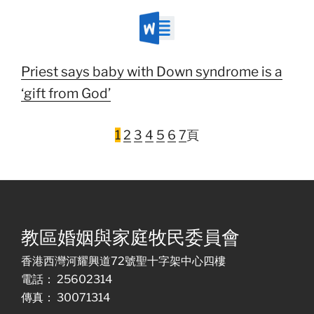
Priest says baby with Down syndrome is a
‘gift from God’
1
2
3
4
5
6
7
頁
教區婚姻與家庭牧民委員會
香港西灣河耀興道72號聖十字架中心四樓
電話： 25602314
傳真： 30071314