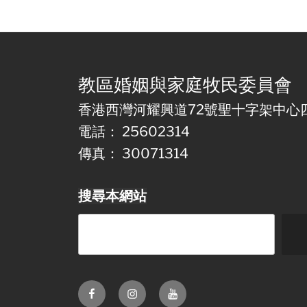
教區婚姻與家庭牧民委員會
香港西灣河耀興道72號聖十字架中心
電話： 25602314
傳真： 30071314
搜尋本網站
Facebook
Instagram
Youtube