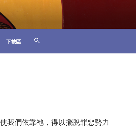
下載區
使我們依靠祂，得以擺脫罪惡勢力