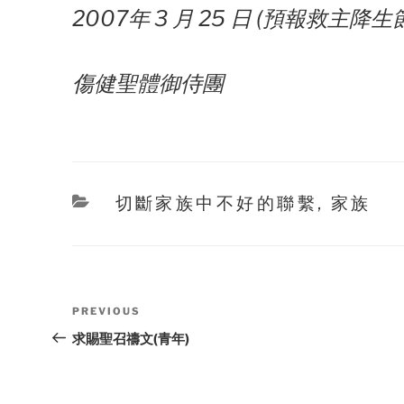
2007年 3 月 25 日 (預報救主降生
傷健聖體御侍團
Categories
切斷家族中不好的聯繫
,
家族
Post
Previous
PREVIOUS
navigation
Post
求賜聖召禱文(青年)