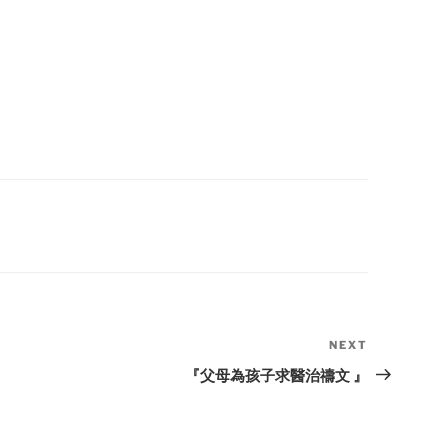
NEXT
Next
Post
『父母為孩子求醫治禱文 』