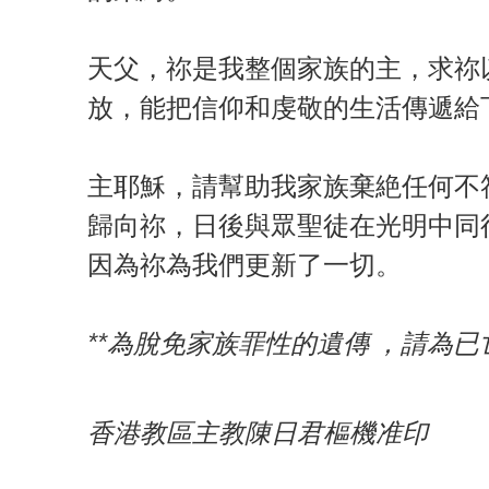
天父，祢是我整個家族的主，求祢
放，能把信仰和虔敬的生活傳遞給
主耶穌，請幫助我家族棄絶任何不
歸向祢，日後與眾聖徒在光明中同
因為祢為我們更新了一切。
**為脫免家族罪性的遺傳 ，請為已
香港教區主教陳日君樞機准印