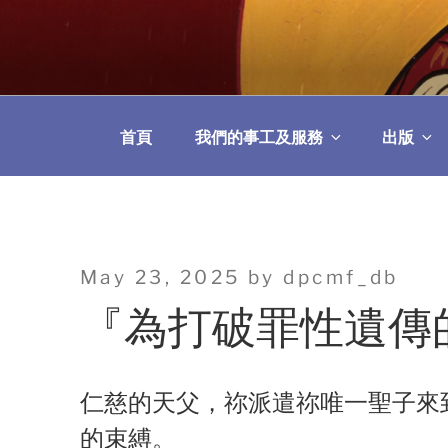
Skip
to
教區婚姻與家庭牧
content
首頁
我們的事工及服務
出版
Posted
May 23, 2025
by
dpcmf_db
on
『為打破罪性遺傳
仁慈的天父，祢派遣祢唯一聖子來
的束縛。