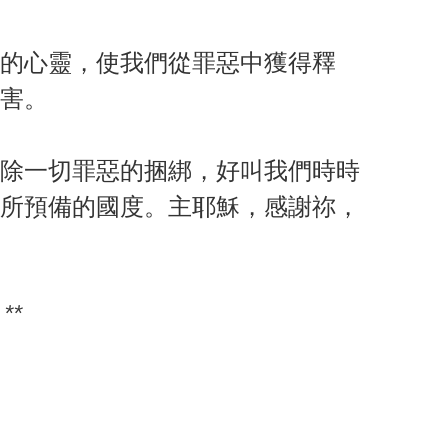
的心靈，使我們從罪惡中獲得釋
害。
除一切罪惡的捆綁，好叫我們時時
所預備的國度。主耶穌，感謝祢，
**