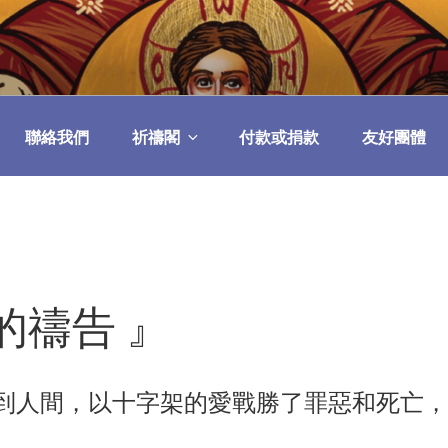
民委員會
聯絡我們
祈禱閣
付款或捐款
友好團體
的禱告 』
到人間，以十字架的愛戰勝了罪惡和死亡，