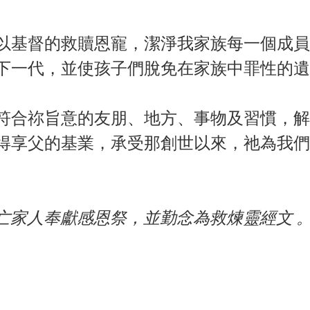
以基督的救贖恩寵，潔淨我家族每一個成員
下一代，並使孩子們脫免在家族中罪性的遺
符合祢旨意的友朋、地方、事物及習慣，解
得享父的基業，承受那創世以來，祂為我們
亡家人奉獻感恩祭，並勤念為救煉靈經文 。