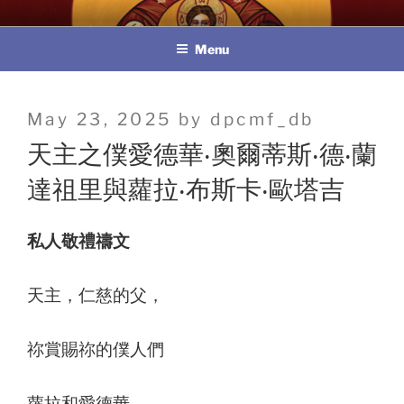
Skip
教區婚姻與家庭牧民委員會
to
Menu
content
Posted
May 23, 2025
by
dpcmf_db
on
天主之僕愛德華‧奧爾蒂斯‧德‧蘭
達祖里與蘿拉‧布斯卡‧歐塔吉
私人敬禮禱文
天主，仁慈的父，
祢賞賜祢的僕人們
蘿拉和愛德華