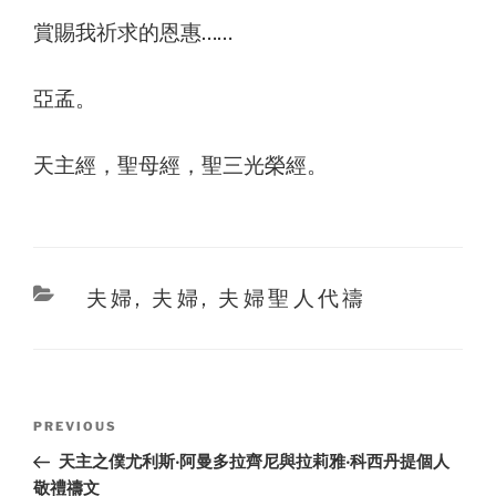
賞賜我祈求的恩惠……
亞孟。
天主經，聖母經，聖三光榮經。
Categories
夫婦
,
夫婦
,
夫婦聖人代禱
Post
Previous
PREVIOUS
navigation
Post
天主之僕尤利斯‧阿曼多拉齊尼與拉莉雅‧科西丹提個人
敬禮禱文