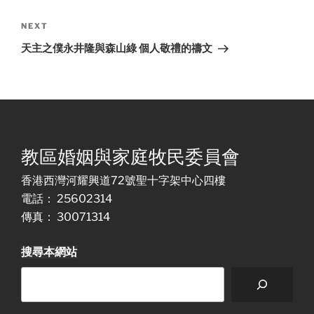
Next
NEXT
Post
天主之僕永井隆與森山綠 個人敬禮的禱文
教區婚姻與家庭牧民委員會
香港西灣河耀興道72號聖十字架中心四樓
電話： 25602314
傳真： 30071314
搜尋本網站