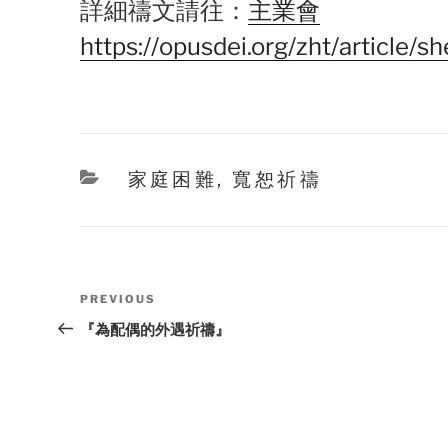
詳細禱文請往：
主業會
https://opusdei.org/zht/article/sh
Categories
家庭困難
,
寬恕祈禱
Post
Previous
PREVIOUS
navigation
Post
『為配偶的外遇祈禱』