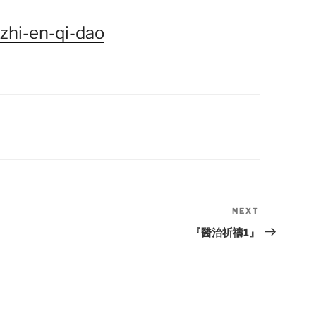
-zhi-en-qi-dao
NEXT
Next
Post
『醫治祈禱1』