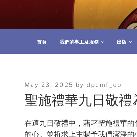
Skip
to
教區婚姻與家庭牧
content
首頁
我們的事工及服務
出版
Posted
May 23, 2025
by
dpcmf_db
on
聖施禮華九日敬禮
在這九日敬禮中，藉著聖施禮華的
的心。並祈求上主賜予我們潔淨的