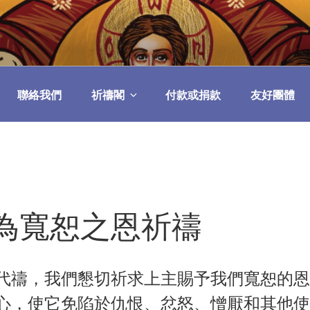
民委員會
聯絡我們
祈禱閣
付款或捐款
友好團體
為寬恕之恩祈禱
代禱，我們懇切祈求上主賜予我們寬恕的恩
心，使它免陷於仇恨、忿怒、憎厭和其他使