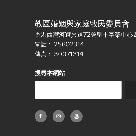
教區婚姻與家庭牧民委員會
香港西灣河耀興道72號聖十字架中心
電話： 25602314
傳真： 30071314
搜尋本網站
Facebook
Instagram
Youtube