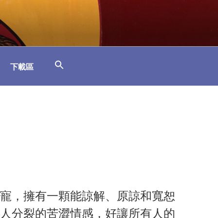
下載區
寵，擁有一顆能諒解、原諒和寬恕
人分裂的苦澀情感，好讓所有人的