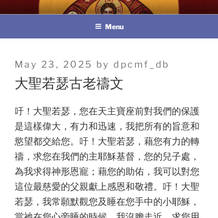
Skip
教區婚姻與家庭牧民委員會
to
Menu
content
Posted
May 23, 2025
by
dpcmf_db
on
大聖若瑟古老禱文
吁！大聖若瑟，您在天主寶座前對我們的保護
是這樣偉大，有力和迅速，我把所有的旨意和
慾望都交給您。吁！大聖若瑟，藉您有力的轉
禱，求您在我們的主耶穌基督，您的兒子處，
為我求得神形恩寵；藉您的助佑，我可以對您
這位最慈愛的父親獻上感恩和敬禮。吁！大聖
若瑟，我常願默觀您及睡在您手中的小耶穌，
當祂在您心旁睡的時候，我沒膽走近。求您用