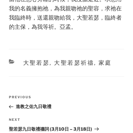
我的名義擁抱祂，為我親吻祂的聖容，求祂在
我臨終時，送還親吻給我，大聖若瑟，臨終者
的主保，為我等祈。亞孟。
Categories
大聖若瑟
,
大聖若瑟祈禱
,
家庭
Post
Previous
PREVIOUS
navigation
Post
進教之佑九日敬禮
Next
NEXT
Post
聖若瑟九日敬禮禱詞 (3月10日 – 3月18日)