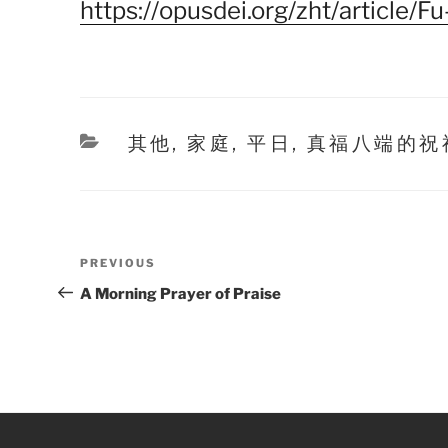
https://opusdei.org/zht/article/
Categories
其他
,
家庭
,
平日
,
真福八端的祝
Post
Previous
PREVIOUS
navigation
Post
A Morning Prayer of Praise