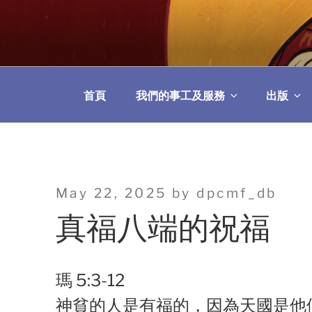
Skip
to
教區婚姻與家庭牧
content
首頁
我們的事工及服務
出版
Posted
May 22, 2025
by
dpcmf_db
on
真福八端的祝福
瑪 5:3-12
神貧的人是有福的，因為天國是他