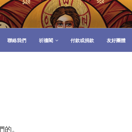
民委員會
聯絡我們
祈禱閣
付款或捐款
友好團體
們的。