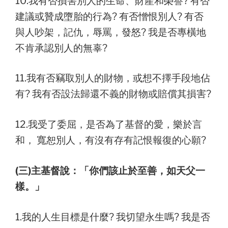
10.我有否損害別人的生命、財產和榮譽? 有否
建議或贊成墮胎的行為? 有否憎恨別人? 有否
與人吵架，記仇，辱罵，發怒? 我是否專橫地
不肯承認別人的無辜?
11.我有否竊取別人的財物，或想不擇手段地佔
有? 我有否設法歸還不義的財物或賠償其損害?
12.我受了委屈，是否為了基督的愛，樂於言
和， 寬恕別人，有沒有存有記恨報復的心願?
(三)主基督說：「你們該止於至善，如天父一
樣。」
1.我的人生目標是什麼? 我切望永生嗎? 我是否