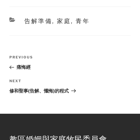
Categories
告解準備
,
家庭
,
青年
Post
Previous
PREVIOUS
navigation
Post
痛悔經
Next
NEXT
Post
修和聖事(告解、懺悔)的程式
教區婚姻與家庭牧民委員會