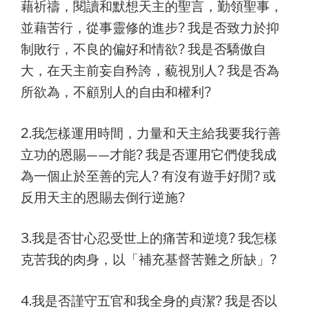
藉祈禱，閱讀和默想天主的聖言，勤領聖事，
並藉苦行，從事靈修的進步? 我是否致力於抑
制敗行，不良的偏好和情欲? 我是否驕傲自
大，在天主前妄自矜誇，藐視別人? 我是否為
所欲為，不顧別人的自由和權利?
2.我怎樣運用時間，力量和天主給我要我行善
立功的恩賜——才能? 我是否運用它們使我成
為一個止於至善的完人? 有沒有遊手好閒? 或
反用天主的恩賜去倒行逆施?
3.我是否甘心忍受世上的痛苦和逆境? 我怎樣
克苦我的肉身，以「補充基督苦難之所缺」?
4.我是否謹守五官和我全身的貞潔? 我是否以