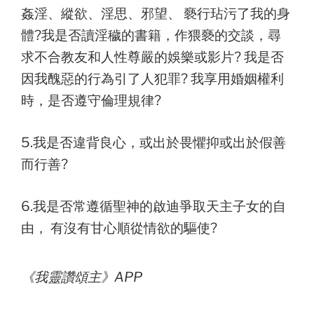
姦淫、縱欲、淫思、邪望、 褻行玷污了我的身
體?我是否讀淫穢的書籍，作猥褻的交談，尋
求不合教友和人性尊嚴的娛樂或影片? 我是否
因我醜惡的行為引了人犯罪? 我享用婚姻權利
時，是否遵守倫理規律?
5.我是否違背良心，或出於畏懼抑或出於假善
而行善?
6.我是否常遵循聖神的啟迪爭取天主子女的自
由， 有沒有甘心順從情欲的驅使?
《我靈讚頌主》APP