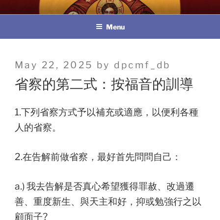
Skip
教區婚姻與家庭牧民委員會
to
Menu
content
Posted
May 22, 2025
by
dpcmf_db
on
省察的第二式：按福音的訓導
1.下列省察方式予以補充或適應，以便利各種
人的省察。
2.在告解前做省察，最好首先問問自己：
a.) 我去告解是否真心希望獲得罪赦、改過遷
善、重度新生、與天主和好，抑或勉強行之以
顧面子?