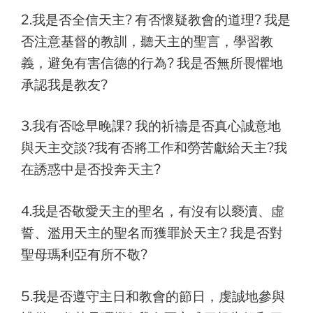
2.我是否全信天主? 有否懷疑教會的道理? 我是
否注意基督的教訓，聽天主的聖言，學習教
義，避免有害信德的行為? 我是否無所畏懼地
承認我是教友?
3.我有否唸早晚課? 我的祈禱是否真心誠意地
與天主交談?我有否將工作和勞苦獻給天主?我
在誘惑中是否投奔天主?
4.我是否敬愛天主的聖名，有沒有以褻瀆、虛
誓、濫用天主的聖名而獲罪於天主? 我是否對
聖母瑪利亞有所不敬?
5.我是否遵守主日和教會的節日，虔誠地參與