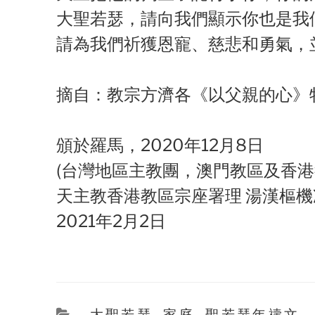
大聖若瑟，請向我們顯示你也是我
請為我們祈獲恩寵、慈悲和勇氣，
摘自：教宗方濟各《以父親的心》
頒於羅馬，2020年12月8日
(台灣地區主教團，澳門教區及香港
天主教香港教區宗座署理 湯漢樞機
2021年2月2日
Categories
大聖若瑟
,
家庭
,
聖若瑟年禱文