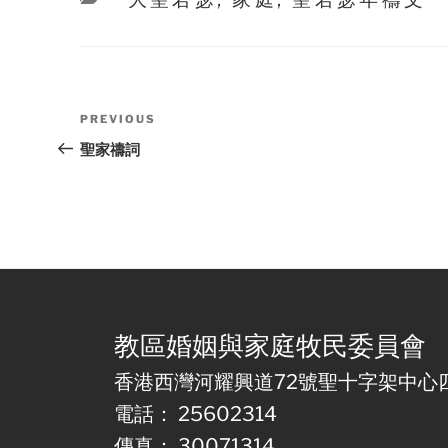
Post
Previous
PREVIOUS
navigation
Post
聖家禱詞
教區婚姻與家庭牧民委員會
香港西灣河耀興道72號聖十字架中心
電話： 25602314
傳真： 30071314