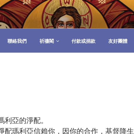
民委員會
聯絡我們
祈禱閣
付款或捐款
友好團體
瑪利亞的淨配。
淨配瑪利亞信賴你，因你的合作，基督降生