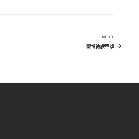
NEXT
Next
Post
聖博德護甲頌