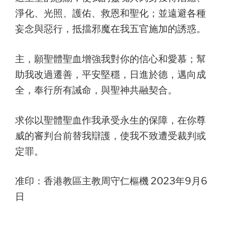
淨化、光照、護佑、救恩和聖化；並遠避各種
妄念與惡行，抵擋邪魔在我五官施加的誘惑。
主，願聖體聖血增強我對你的信心和愛慕；幫
助我改過遷善，平安堅穩，日進於德，邁向成
全，奉行所有誡命，與聖神共融契合。
求你以聖體聖血作我承受永生的保障，在你尊
威的審判台前替我辯護，使我不致遭受裁判或
定罪。
准印：香港教區主教周守仁樞機 2023年9月6
日