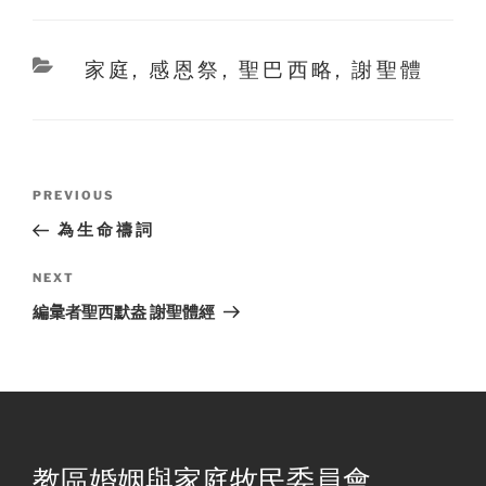
Categories
家庭
,
感恩祭
,
聖巴西略
,
謝聖體
Post
Previous
PREVIOUS
navigation
Post
為 生 命 禱 詞
Next
NEXT
Post
編𢑥者聖西默盎 謝聖體經
教區婚姻與家庭牧民委員會