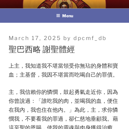
Skip
教區婚姻與家庭牧民委員會
to
Menu
content
Posted
March 17, 2025
by
dpcmf_db
on
聖巴西略 謝聖體經
上主，我知道我不堪當領受你無玷的身體和寶
血；主基督，我因不堪當而吃喝自己的罪債。
主，我信賴你的憐憫，鼓起勇氣走近你，因為
你曾說過：「誰吃我的肉，並喝我的血，便住
在我內，我也住在他內。」為此，主，求你憐
憫我，不要看我的罪過，卻仁慈地垂顧我。藉
這至聖的恩賜，使我的靈魂與肉身獲得治癒、