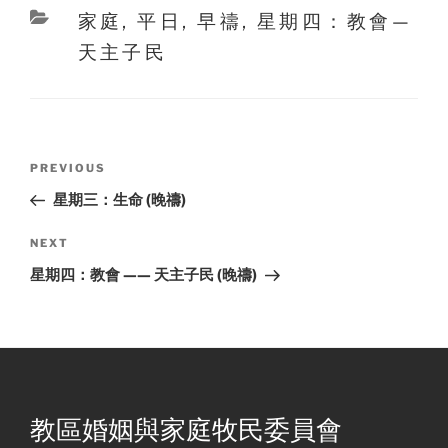
Categories
家庭
,
平日
,
早禱
,
星期四：教會—
天主子民
Post
Previous
PREVIOUS
navigation
Post
星期三：生命 (晚禱)
Next
NEXT
Post
星期四：教會 —— 天主子民 (晚禱)
教區婚姻與家庭牧民委員會